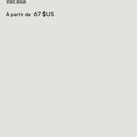
trois quarts répartis dans deux chambres séparées.
Voir plus
67 $US
À partir de