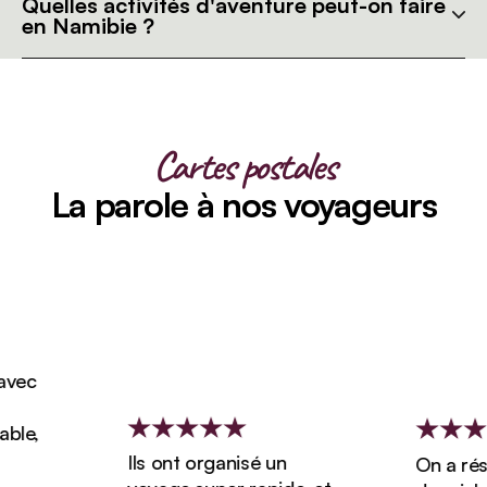
Quelles activités d'aventure peut-on faire
en Namibie ?
Cartes postales
La parole à nos voyageurs
ec
e,
Ils ont organisé un
On a réserv