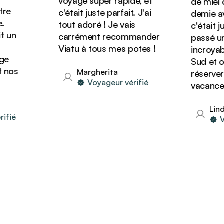
voyage super rapide, et
de miel de
c'était juste parfait. J'ai
demie avec 
tout adoré ! Je vais
c'était just
un
carrément recommander
passé un s
Viatu à tous mes potes !
incroyable 
Sud et on 
os
Margherita
réserver d'
Voyageur vérifié
vacances a
Linda
ié
Voya