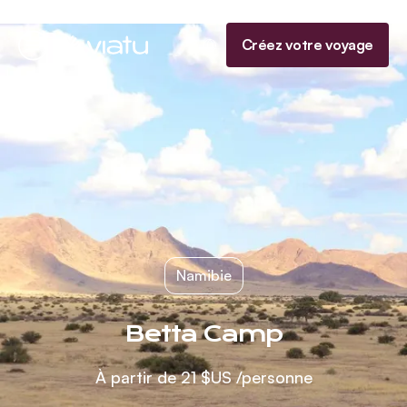
Accueil
Créez votre voyage
Menu
Namibie
Betta Camp
À partir de
21 $US
/personne