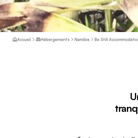
Accueil
Hébergements
Namibie
Be Still Accommodati
U
tranq