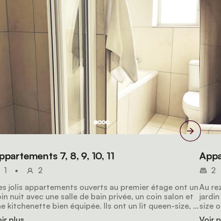
ppartements 7, 8, 9, 10, 11
Appa
1
•
2
2
s jolis appartements ouverts au premier étage ont un
Au re
in nuit avec une salle de bain privée, un coin salon et
jardin
e kitchenette bien équipée. Ils ont un lit queen-size, la
size 
lévision par satellite et un plateau/bouilloire.
peut ê
ir plus
Voir p