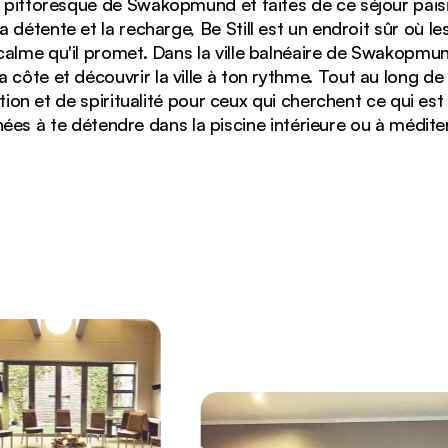
e pittoresque de Swakopmund et faites de ce séjour paisi
 la détente et la recharge, Be Still est un endroit sûr où 
calme qu'il promet. Dans la ville balnéaire de Swakopmu
la côte et découvrir la ville à ton rythme. Tout au long de 
ion et de spiritualité pour ceux qui cherchent ce qui est
ées à te détendre dans la piscine intérieure ou à médite
rs qui mène à des appartements modernes avec cuisine 