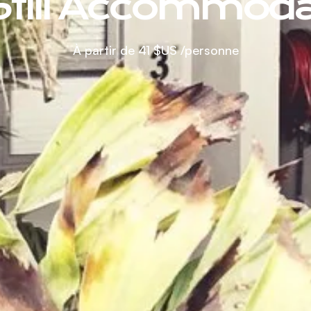
Still Accommoda
À partir de
41 $US
/personne