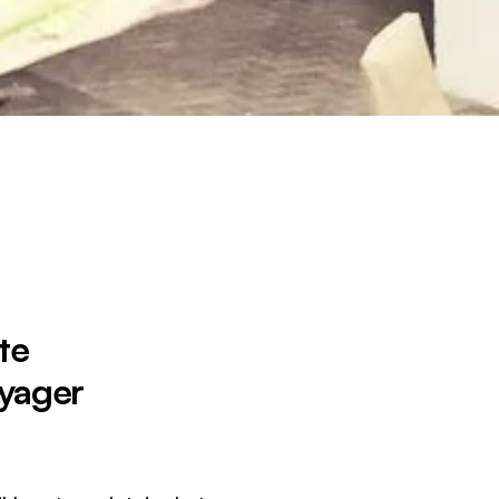
te
oyager