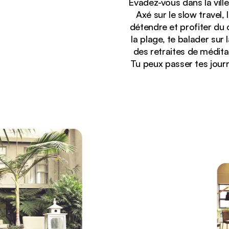
Évadez-vous dans la vill
Axé sur le slow travel,
détendre et profiter du 
la plage, te balader sur 
des retraites de méditat
Tu peux passer tes journ
Affichage :
Une allée dans un jardin tropical avec des palmie