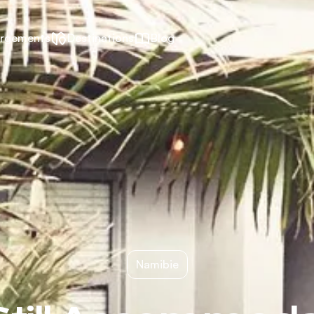
rgements
Destinations
Blog
Namibie