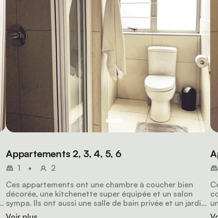
Appartements 2, 3, 4, 5, 6
A
1
•
2
Ces appartements ont une chambre à coucher bien
Ce
décorée, une kitchenette super équipée et un salon
co
sympa. Ils ont aussi une salle de bain privée et un jardin
un
privé. Tu y trouveras un grand lit queen size, tout ce
té
Voir plus
Vo