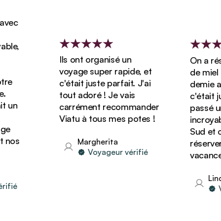
ec
le,
Ils ont organisé un
On a réser
voyage super rapide, et
de miel d
e
c'était juste parfait. J'ai
demie avec
tout adoré ! Je vais
c'était jus
 un
carrément recommander
passé un 
Viatu à tous mes potes !
incroyable
e
Sud et on
nos
Margherita
réserver d
Voyageur vérifié
vacances a
Linda
fié
Voy