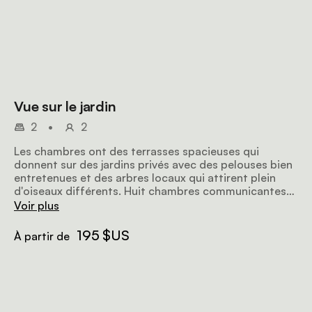
Vue sur le jardin
2
•
2
Les chambres ont des terrasses spacieuses qui
donnent sur des jardins privés avec des pelouses bien
entretenues et des arbres locaux qui attirent plein
d'oiseaux différents. Huit chambres communicantes
sont parfaites pour les familles ou les groupes,
Voir plus
offrant une option d'hébergement pratique.
195 $US
À partir de