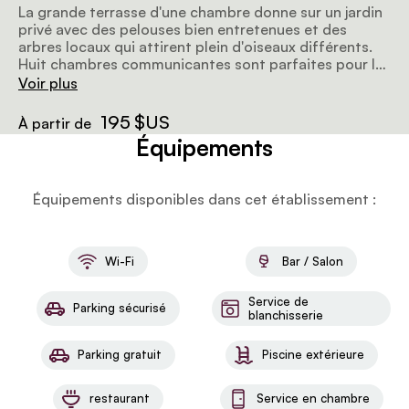
La grande terrasse d'une chambre donne sur un jardin
privé avec des pelouses bien entretenues et des
arbres locaux qui attirent plein d'oiseaux différents.
Huit chambres communicantes sont parfaites pour les
familles ou les groupes qui voyagent ensemble, ce qui
Voir plus
rend les expériences partagées encore plus sympas.
195 $US
À partir de
Équipements
Équipements disponibles dans cet établissement :
Wi-Fi
Bar / Salon
Service de
Parking sécurisé
blanchisserie
Parking gratuit
Piscine extérieure
restaurant
Service en chambre