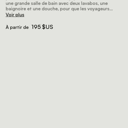
une grande salle de bain avec deux lavabos, une
baignoire et une douche, pour que les voyageurs
fatigués puissent se détendre.
Voir plus
195 $US
À partir de