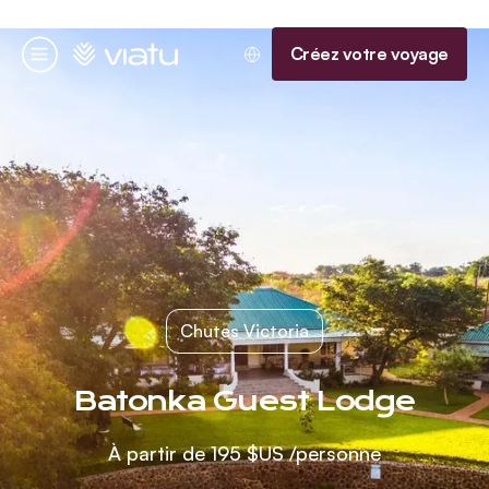
Accueil
Créez votre voyage
Menu
Chutes Victoria
Batonka Guest Lodge
À partir de
195 $US
/personne