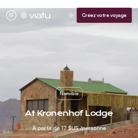
Accueil
Créez votre voyage
Menu
Namibie
At Kronenhof Lodge
À partir de
17 $US
/personne