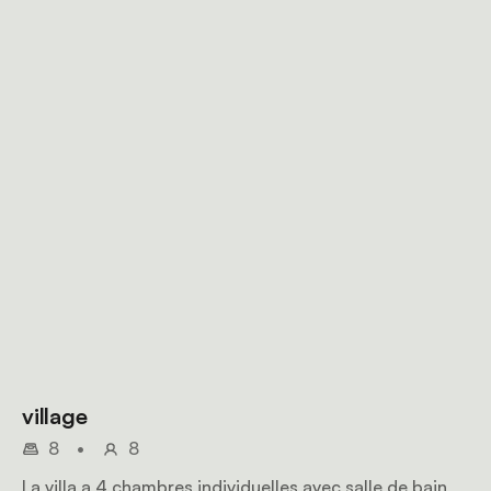
village
8
•
8
La villa a 4 chambres individuelles avec salle de bain