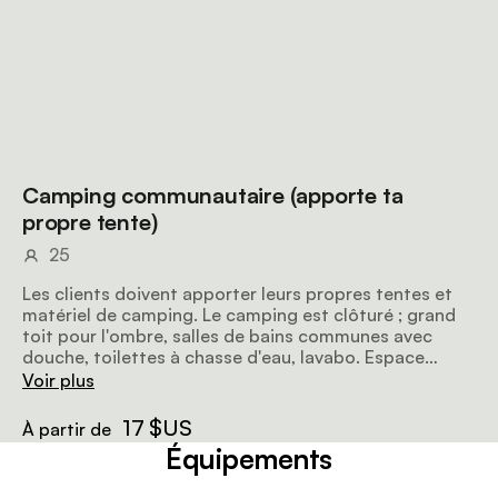
Camping communautaire (apporte ta
propre tente)
25
Les clients doivent apporter leurs propres tentes et
matériel de camping. Le camping est clôturé ; grand
toit pour l'ombre, salles de bains communes avec
douche, toilettes à chasse d'eau, lavabo. Espace
barbecue avec grille, point d'eau et prise électrique.
Voir plus
Installations sanitaires extérieures. Piscine.
17 $US
À partir de
Équipements