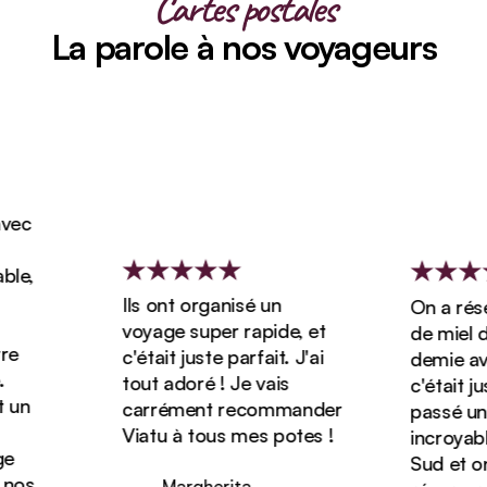
Cartes postales
La parole à nos voyageurs
c
,
Ils ont organisé un
On a réserv
voyage super rapide, et
de miel de 
c'était juste parfait. J'ai
demie avec 
tout adoré ! Je vais
c'était juste
n
carrément recommander
passé un sé
Viatu à tous mes potes !
incroyable 
Sud et on 
os
Margherita