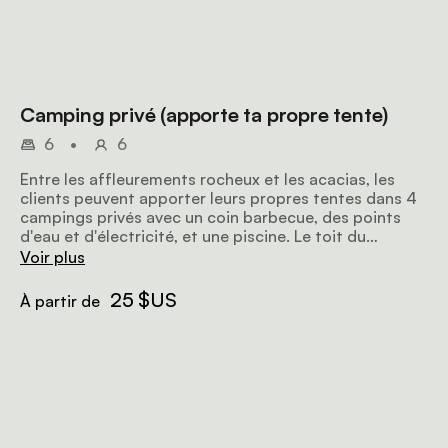
Camping privé (apporte ta propre tente)
6
•
6
Entre les affleurements rocheux et les acacias, les
clients peuvent apporter leurs propres tentes dans 4
campings privés avec un coin barbecue, des points
d'eau et d'électricité, et une piscine. Le toit du
camping donne assez d'ombre, et les salles de bain
Voir plus
privées ont l'eau chaude, des toilettes à chasse d'eau
et un coin pour faire la vaisselle.
25 $US
À partir de