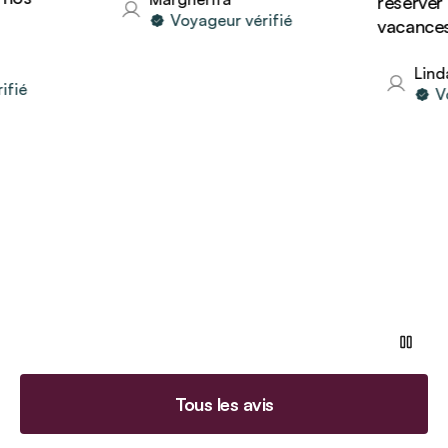
réserver d'
Voyageur vérifié
vacances av
Linda
é
Voya
Tous les avis