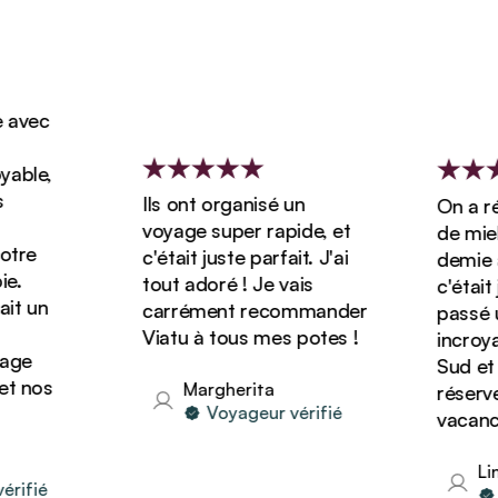
vec
ble,
Ils ont organisé un
On a rése
voyage super rapide, et
de miel d
re
c'était juste parfait. J'ai
demie ave
tout adoré ! Je vais
c'était ju
t un
carrément recommander
passé un
Viatu à tous mes potes !
incroyabl
ge
Sud et o
 nos
Margherita
réserver 
Voyageur vérifié
vacances 
Lind
ifié
Vo