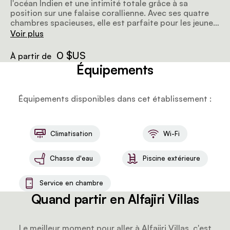
l'océan Indien et une intimité totale grâce à sa
position sur une falaise corallienne. Avec ses quatre
chambres spacieuses, elle est parfaite pour les jeunes
mariés ou les familles jusqu'à neuf personnes. Elle a
Voir plus
des trucs uniques, comme la suite Turret, considérée
comme l'une des chambres les plus romantiques au
0 $US
À partir de
monde, et une piscine à débordement qui se fond
Équipements
dans l'océan.
Équipements disponibles dans cet établissement :
Climatisation
Wi-Fi
Chasse d'eau
Piscine extérieure
Service en chambre
Quand partir en Alfajiri Villas
Le meilleur moment pour aller à Alfajiri Villas, c'est