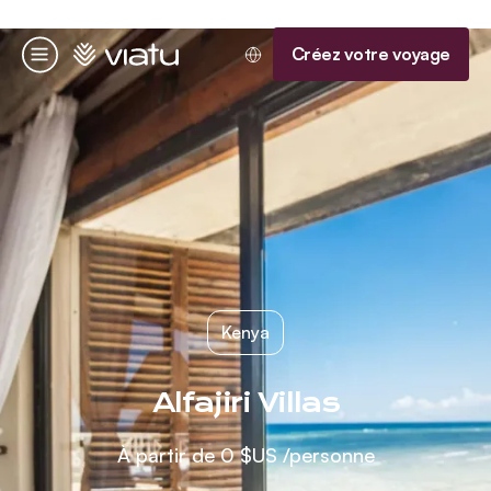
Accueil
Créez votre voyage
Menu
Kenya
Alfajiri Villas
À partir de
0 $US
/personne