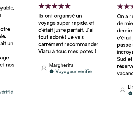
ble,
Ils ont organisé un
On a rés
voyage super rapide, et
de miel 
tre
c'était juste parfait. J'ai
demie av
.
tout adoré ! Je vais
c'était j
t un
carrément recommander
passé un
Viatu à tous mes potes !
incroyab
ge
Sud et o
t nos
Margherita
réserver
Voyageur vérifié
vacances
Lind
ifié
V