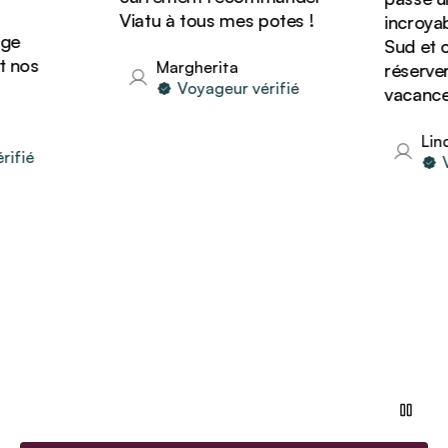
Viatu à tous mes potes !
incroyabl
e
Sud et on
nos
Margherita
réserver 
Voyageur vérifié
vacances 
Linda
fié
Vo