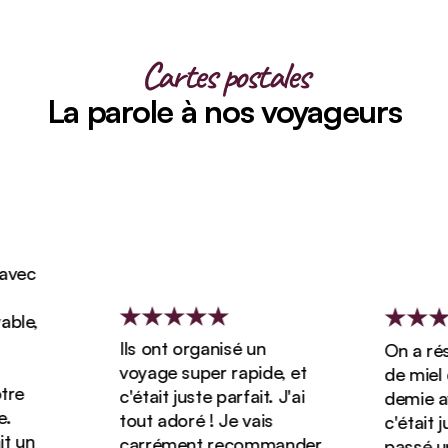
Cartes postales
La parole à nos voyageurs
vec
le,
Ils ont organisé un
On a rése
voyage super rapide, et
de miel d
re
c'était juste parfait. J'ai
demie ave
tout adoré ! Je vais
c'était jus
 un
carrément recommander
passé un 