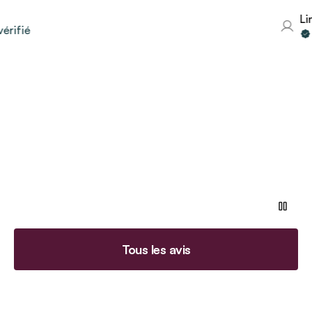
Lind
ifié
V
Tous les avis