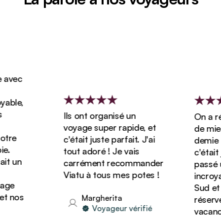
avec
ble,
Ils ont organisé un
On a rés
voyage super rapide, et
de miel 
tre
c'était juste parfait. J'ai
demie av
.
tout adoré ! Je vais
c'était j
t un
carrément recommander
passé un
Viatu à tous mes potes !
incroyab
ge
Sud et o
 nos
Margherita
réserver
Voyageur vérifié
vacances