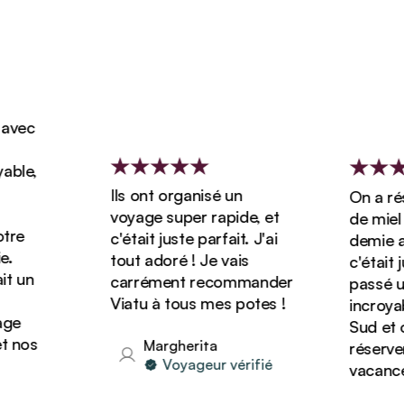
vec
le,
Ils ont organisé un
On a rése
voyage super rapide, et
de miel d
re
c'était juste parfait. J'ai
demie ave
tout adoré ! Je vais
c'était ju
 un
carrément recommander
passé un 
Viatu à tous mes potes !
incroyabl
e
Sud et o
 nos
Margherita
réserver 
Voyageur vérifié
vacances 