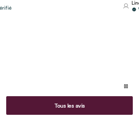
Linda
fié
Vo
Tous les avis