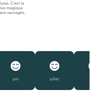
uies. C'est la
plus magique.
maux sauvages,
juin
juillet
août