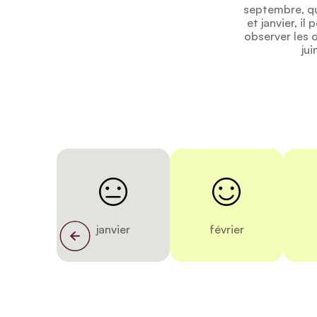
septembre, qu
et janvier, i
observer les 
jui
janvier
février