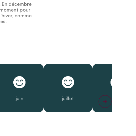
e. En décembre
ur moment pour
d'hiver, comme
ces.
juin
juillet
août