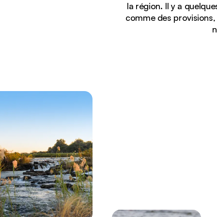
la région. Il y a quelq
comme des provisions, 
n
Affichage :
Rapides escarpés et berges luxuriantes le long de 