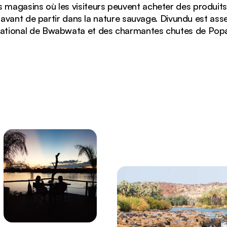
ues magasins où les visiteurs peuvent acheter des produit
avant de partir dans la nature sauvage. Divundu est ass
ational de Bwabwata et des charmantes chutes de Pop
la rivière Okavango à Divundu, en Namibie, pendant la sa