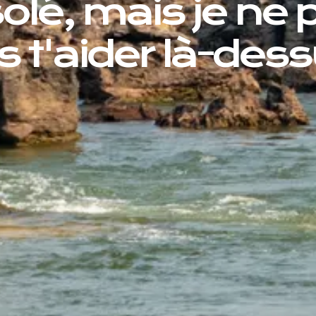
olé, mais je ne 
s t'aider là-dess