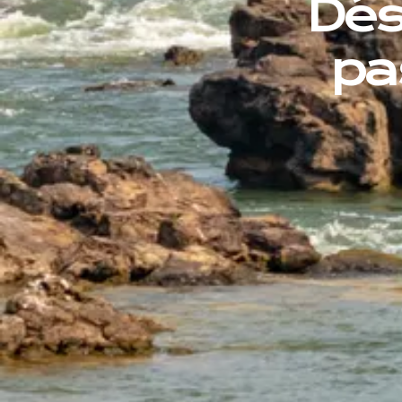
Dés
pa