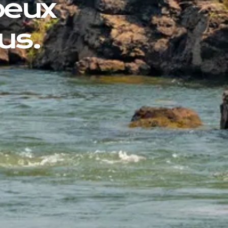
peux
us.