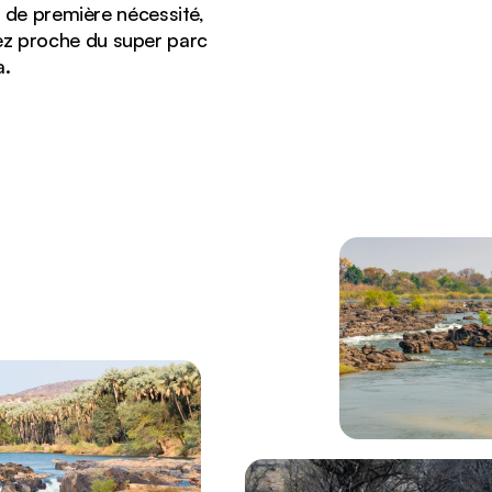
s de première nécessité,
ez proche du super parc
a.
ison verte.