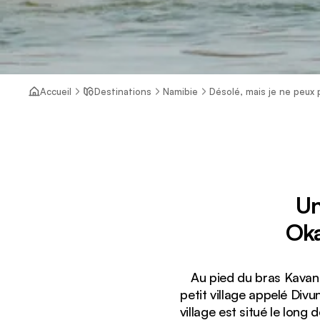
Accueil
Destinations
Namibie
Désolé, mais je ne peux p
Un
Oka
Au pied du bras Kavang
petit village appelé Divu
village est situé le long