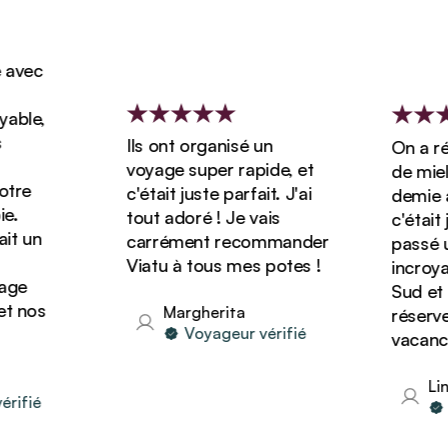
vec
ble,
Ils ont organisé un
On a rése
voyage super rapide, et
de miel d
re
c'était juste parfait. J'ai
demie ave
tout adoré ! Je vais
c'était ju
 un
carrément recommander
passé un 
Viatu à tous mes potes !
incroyabl
e
Sud et o
 nos
Margherita
réserver 
Voyageur vérifié
vacances 
Lind
fié
Vo