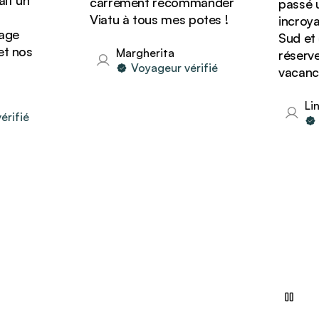
t un
carrément recommander
passé un
Viatu à tous mes potes !
incroyab
ge
Sud et o
 nos
Margherita
réserver 
Voyageur vérifié
vacances
Lind
ifié
V