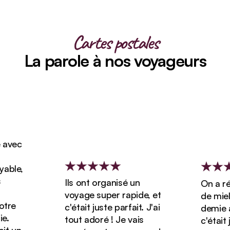
Cartes postales
La parole à nos voyageurs
avec
ble,
Ils ont organisé un
On a rés
voyage super rapide, et
de miel 
tre
c'était juste parfait. J'ai
demie av
.
tout adoré ! Je vais
c'était ju