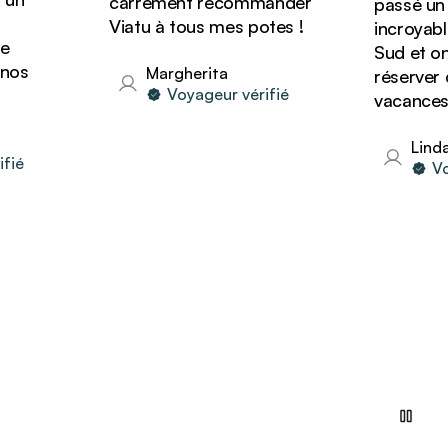
carrément recommander
passé un s
Viatu à tous mes potes !
incroyable 
Sud et on 
os
Margherita
réserver d'
Voyageur vérifié
vacances a
Linda
ié
Voya