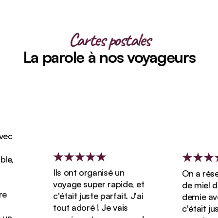
Cartes postales
La parole à nos voyageurs
ec
e,
Ils ont organisé un
On a réserv
voyage super rapide, et
de miel de
c'était juste parfait. J'ai
demie avec 
tout adoré ! Je vais
c'était just
un