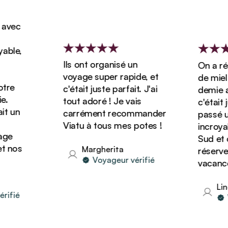
vec
ble,
Ils ont organisé un
On a rése
voyage super rapide, et
de miel d
re
c'était juste parfait. J'ai
demie ave
tout adoré ! Je vais
c'était ju
 un
carrément recommander
passé un 
Viatu à tous mes potes !
incroyabl
e
Sud et o
 nos
Margherita
réserver 
Voyageur vérifié
vacances 
Lind
fié
Vo