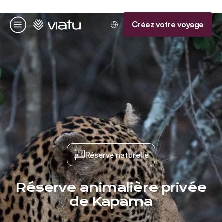
Accueil
Créez votre voyage
Menu
Réserve naturelle
Réserve animalière privée
de Kapama