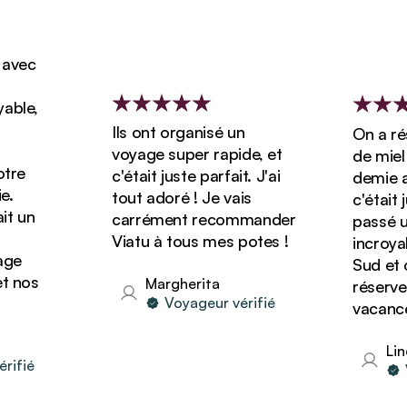
vec
ble,
Ils ont organisé un
On a rése
voyage super rapide, et
de miel d
re
c'était juste parfait. J'ai
demie ave
tout adoré ! Je vais
c'était ju
 un
carrément recommander
passé un 
Viatu à tous mes potes !
incroyabl
e
Sud et o
 nos
Margherita
réserver 
Voyageur vérifié
vacances 
Lind
fié
Vo