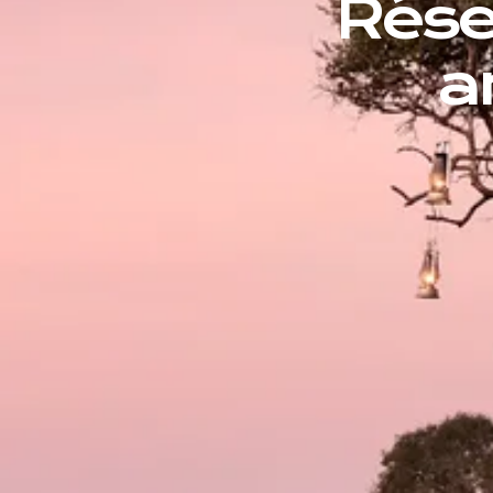
Rése
a