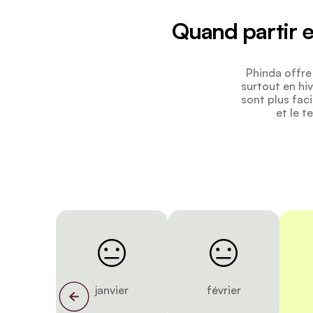
Quand partir 
Phinda offre
surtout en hi
sont plus fac
et le t
janvier
février