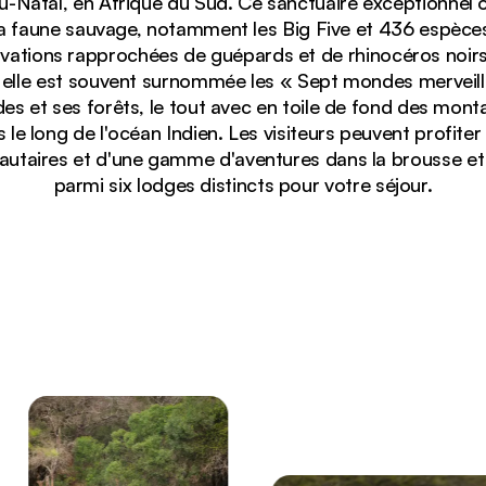
-Natal, en Afrique du Sud. Ce sanctuaire exceptionnel 
la faune sauvage, notamment les Big Five et 436 espèces
vations rapprochées de guépards et de rhinocéros noirs
, elle est souvent surnommée les « Sept mondes merveill
es et ses forêts, le tout avec en toile de fond des mont
le long de l'océan Indien. Les visiteurs peuvent profiter
taires et d'une gamme d'aventures dans la brousse et s
parmi six lodges distincts pour votre séjour.
 la réserve privée andBeyond Phinda en Afrique du Sud