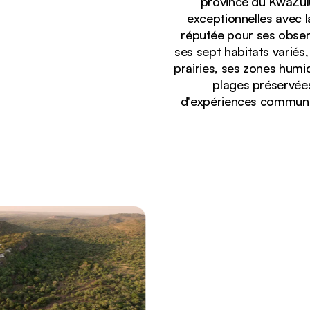
province du KwaZulu
exceptionnelles avec 
réputée pour ses obser
ses sept habitats variés
prairies, ses zones humid
plages préservées 
d'expériences communau
Affichage :
Dîner safari au coucher du soleil sous un acacia à