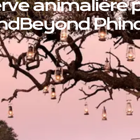
rve animalière p
ndBeyond Phin