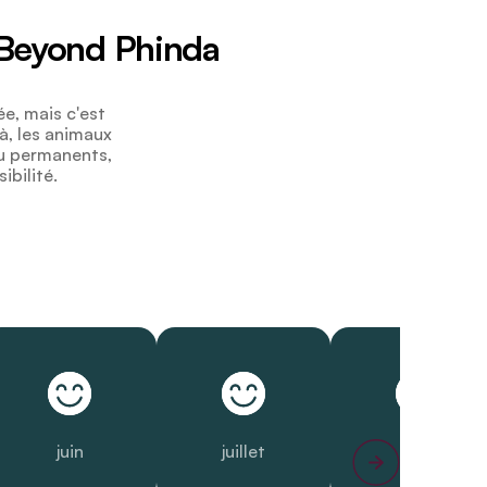
dBeyond Phinda
e, mais c'est
à, les animaux
au permanents,
ibilité.
juin
juillet
août