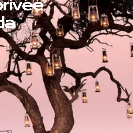
rivée
da