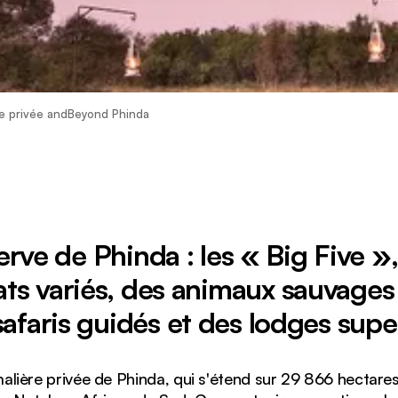
re privée andBeyond Phinda
rve de Phinda : les « Big Five »
ats variés, des animaux sauvages 
safaris guidés et des lodges supe
malière privée de Phinda, qui s'étend sur 29 866 hectare