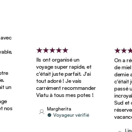
vec
ble,
Ils ont organisé un
On a rése
voyage super rapide, et
de miel d
re
c'était juste parfait. J'ai
demie ave
tout adoré ! Je vais
c'était ju
 un
carrément recommander
passé un 
Viatu à tous mes potes !
incroyabl
e
Sud et o
 nos
Margherita
réserver 
Voyageur vérifié
vacances 
Lind