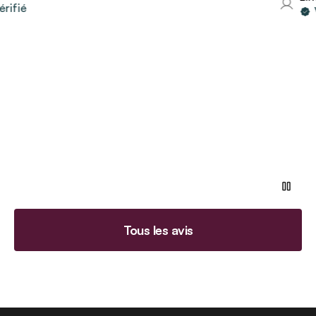
fié
Vo
Tous les avis