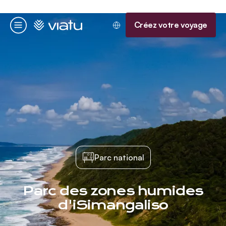
Accueil
Créez votre voyage
Menu
Parc national
Parc des zones humides
d'iSimangaliso