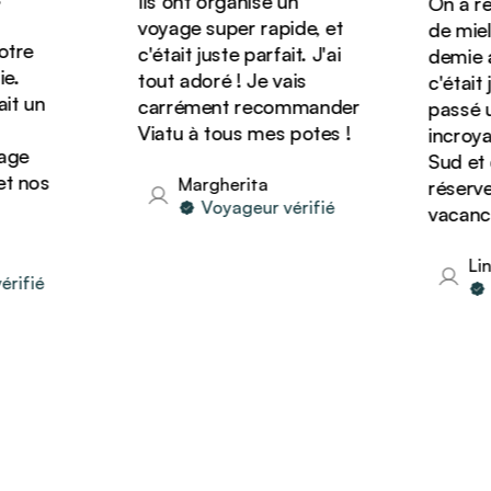
Ils ont organisé un
On a rése
voyage super rapide, et
de miel d
re
c'était juste parfait. J'ai
demie ave
tout adoré ! Je vais
c'était ju
 un
carrément recommander
passé un 
Viatu à tous mes potes !
incroyabl
e
Sud et o
 nos
Margherita
réserver 
Voyageur vérifié
vacances 
Lind
fié
Vo