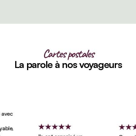
Cartes postales
La parole à nos voyageurs
vec
ble,