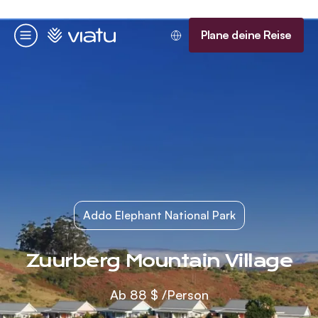
Startseite
Plane deine Reise
Menü
Addo Elephant National Park
Zuurberg Mountain Village
Ab
88 $
/Person