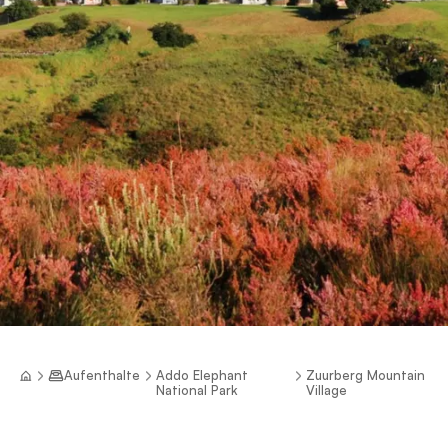
Aufenthalte
Addo Elephant
Zuurberg Mountain
National Park
Village