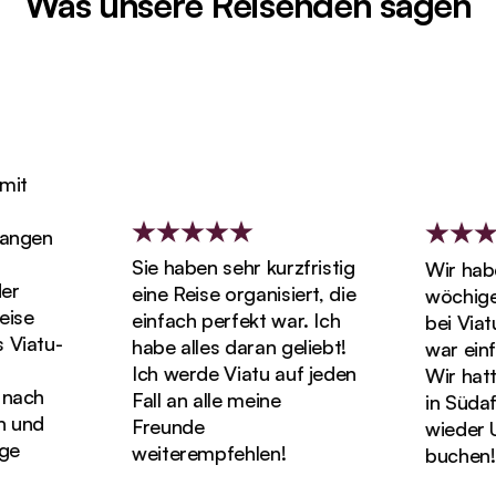
Was unsere Reisenden sagen
t
ngen
Sie haben sehr kurzfristig
Wir haben
eine Reise organisiert, die
wöchigen 
se
einfach perfekt war. Ich
bei Viatu 
iatu-
habe alles daran geliebt!
war einfa
Ich werde Viatu auf jeden
Wir hatten 
ach
Fall an alle meine
in Südafr
und
Freunde
wieder Url
weiterempfehlen!
buchen!