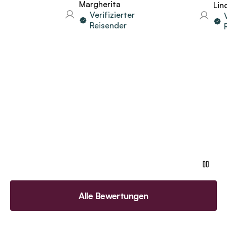
Margherita
Linda
Verifizierter
Ver
Reisender
Rei
Alle Bewertungen