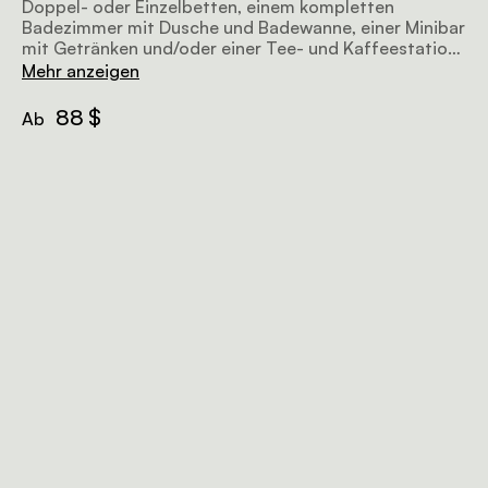
Doppel- oder Einzelbetten, einem kompletten
Badezimmer mit Dusche und Badewanne, einer Minibar
mit Getränken und/oder einer Tee- und Kaffeestation
sowie einer privaten Terrasse mit Blick auf die
Mehr anzeigen
Zuurbergkette.
88 $
Ab