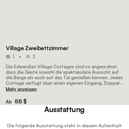
Village Zweibettzimmer
1
•
2
Die Edwardian Village Cottages sind so angeordnet,
dass die Gäste sowohl die spektakuläre Aussicht auf
die Berge als auch auf das Tal genießen können. Jedes
Cottage verfügt über einen eigenen Eingang, Doppel-
oder Einzelbetten, 2 Terrassen auf der Ost- und
Mehr anzeigen
Westseite, Klimaanlage, Fußbodenheizung im
Badezimmer, eine freistehende Badewanne sowie
88 $
Ab
Innen- und Außenduschen.
Ausstattung
Die folgende Ausstattung steht in diesem Aufenthalt