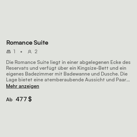
Romance Suite
1
•
2
Die Romance Suite liegt in einer abgelegenen Ecke des
Reservats und verfügt über ein Kingsize-Bett und ein
eigenes Badezimmer mit Badewanne und Dusche. Die
Lage bietet eine atemberaubende Aussicht und Paare
können weitere Annehmlichkeiten wie einen
Mehr anzeigen
gemütlichen Kamin in der luxuriösen Suite und einen
Pool und eine private Terrasse im Freien genießen.
477 $
Ab