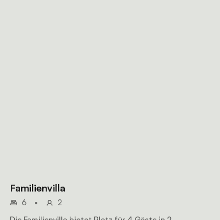
Familienvilla
6
•
2
Die Familienvilla bietet Platz für 4 Gäste in 2