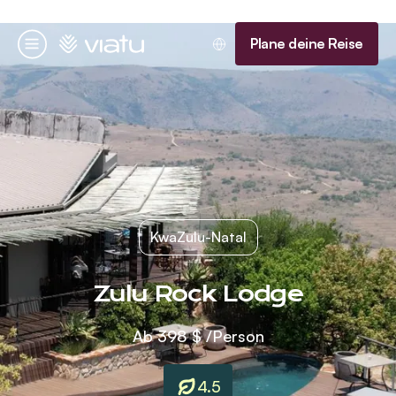
Startseite
Plane deine Reise
Menü
KwaZulu-Natal
Zulu Rock Lodge
Ab
398 $
/Person
4.5