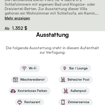
Schlafzimmern mit eigenem Bad und Kingsize- oder
Dreiviertel-Betten. Zur Ausstattung dieser Villa
gehören ein Wohnzimmer mit Schlafsofa, ein Kamin,
ein Esszimmer, eine Küchenzeile und ein Gäste-WC. Im
Mehr anzeigen
Außenbereich genießen die Gäste ihren privaten Pool,
einen Lapa-Bereich und eine Veranda auf der
1.352 $
Ab
Rückseite.
Ausstattung
Die folgende Ausstattung steht in diesem Aufenthalt
zur Verfügung:
Wi-Fi
Bar / Lounge
Wäschereidienst
Beheizter Pool
Kostenloses Parken
Außenpool
Restaurant
Zimmerservice