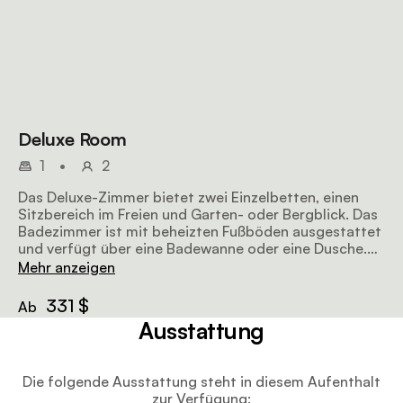
Deluxe Room
1
•
2
Das Deluxe-Zimmer bietet zwei Einzelbetten, einen
Sitzbereich im Freien und Garten- oder Bergblick. Das
Badezimmer ist mit beheizten Fußböden ausgestattet
und verfügt über eine Badewanne oder eine Dusche.
Genießen Sie den besonderen Zimmerservice und den
Mehr anzeigen
täglichen Hausputz.
331 $
Ab
Ausstattung
Die folgende Ausstattung steht in diesem Aufenthalt
zur Verfügung: