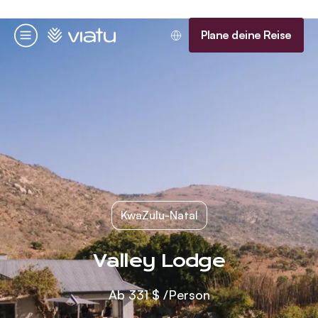
Startseite
Plane deine Reise
Menü
KwaZulu-Natal
Valley Lodge
Ab
331 $
/Person