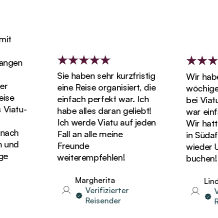
t
ngen
Sie haben sehr kurzfristig
Wir haben 
eine Reise organisiert, die
wöchigen 
se
einfach perfekt war. Ich
bei Viatu 
iatu-
habe alles daran geliebt!
war einfa
Ich werde Viatu auf jeden
Wir hatten 
ach
Fall an alle meine
in Südafri
und
Freunde
wieder Url
weiterempfehlen!
buchen!
Margherita
Linda
Verifizierter
Ver
Reisender
Rei