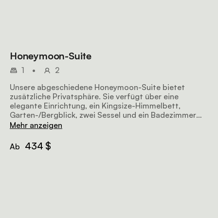
Honeymoon-Suite
1
•
2
Unsere abgeschiedene Honeymoon-Suite bietet
zusätzliche Privatsphäre. Sie verfügt über eine
elegante Einrichtung, ein Kingsize-Himmelbett,
Garten-/Bergblick, zwei Sessel und ein Badezimmer
mit Badewanne und Dusche.
Mehr anzeigen
434 $
Ab