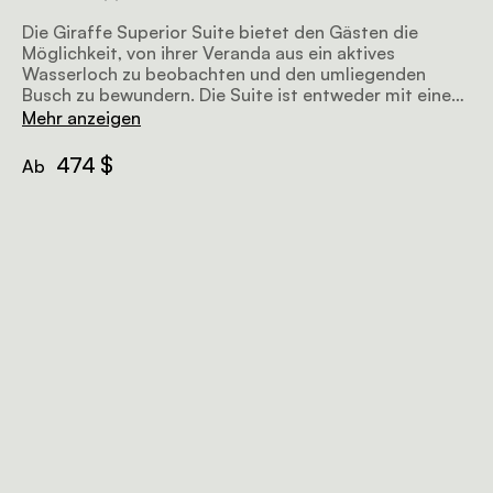
Die Giraffe Superior Suite bietet den Gästen die
Möglichkeit, von ihrer Veranda aus ein aktives
Wasserloch zu beobachten und den umliegenden
Busch zu bewundern. Die Suite ist entweder mit einem
Kingsize-Bett oder zwei Einzelbetten und zwei
Mehr anzeigen
Schlafsofas sowie einem eigenen Badezimmer
ausgestattet.
474 $
Ab