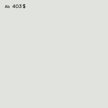
eigenen Bad ausgestattet.
403 $
Ab