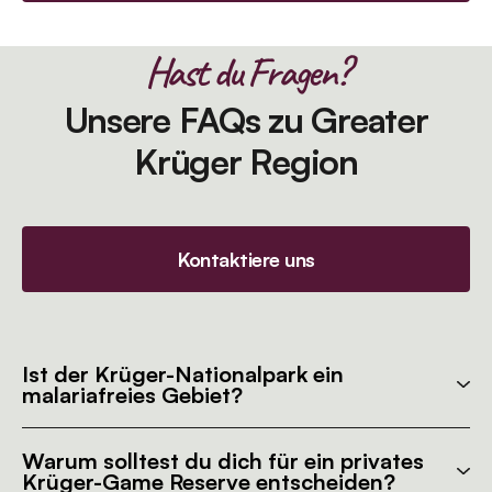
Hast du Fragen?
Unsere FAQs zu Greater
Krüger Region
Kontaktiere uns
Ist der Krüger-Nationalpark ein
malariafreies Gebiet?
Warum solltest du dich für ein privates
Krüger-Game Reserve entscheiden?