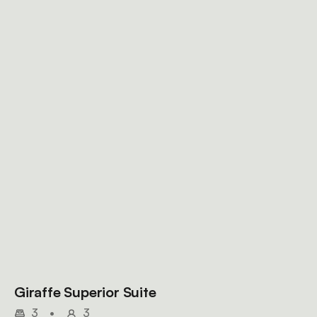
Giraffe Superior Suite
3
•
3