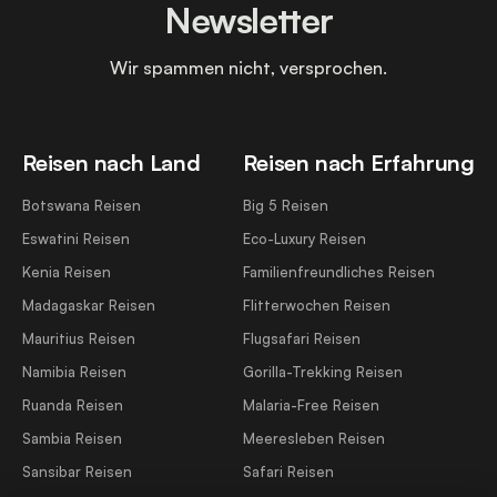
Newsletter
Wir spammen nicht, versprochen.
Reisen nach Land
Reisen nach Erfahrung
Botswana Reisen
Big 5 Reisen
Eswatini Reisen
Eco-Luxury Reisen
Kenia Reisen
Familienfreundliches Reisen
Madagaskar Reisen
Flitterwochen Reisen
Mauritius Reisen
Flugsafari Reisen
Namibia Reisen
Gorilla-Trekking Reisen
Ruanda Reisen
Malaria-Free Reisen
Sambia Reisen
Meeresleben Reisen
Sansibar Reisen
Safari Reisen