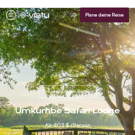
Startseite
Plane deine Reise
Menü
Greater Krüger Region
Umkumbe Safari Lodge
Ab
403 $
/Person