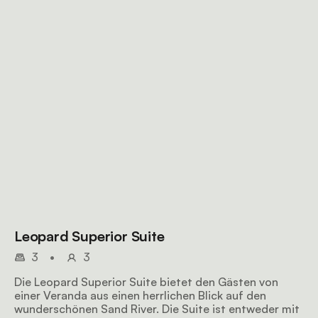
Leopard Superior Suite
3
•
3
Die Leopard Superior Suite bietet den Gästen von
einer Veranda aus einen herrlichen Blick auf den
wunderschönen Sand River. Die Suite ist entweder mit