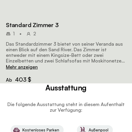
Standard Zimmer 3
1
•
2
Das Standardzimmer 3 bietet von seiner Veranda aus
einen Blick auf den Sand River. Das Zimmer ist
entweder mit einem Kingsize-Bett oder zwei
Einzelbetten und zwei Schlafsofas mit Moskitonetzen
und sorgfältig ausgewählter Bettwäsche sowie einem
Mehr anzeigen
eigenen Bad ausgestattet.
403 $
Ab
Ausstattung
Die folgende Ausstattung steht in diesem Aufenthalt
zur Verfügung:
Kostenloses Parken
Außenpool