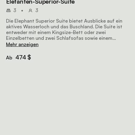
Elefanten-Superior-Suite
3
•
3
Die Elephant Superior Suite bietet Ausblicke auf ein
aktives Wasserloch und das Buschland. Die Suite ist
entweder mit einem Kingsize-Bett oder zwei
Einzelbetten und zwei Schlafsofas sowie einem
eigenen Bad ausgestattet. Für größere Gruppen
Mehr anzeigen
besteht die Möglichkeit, diese Suite mit der Buffalo
Suite zu verbinden.
474 $
Ab