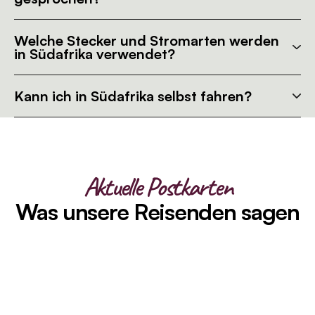
Welche Stecker und Stromarten werden
in Südafrika verwendet?
Kann ich in Südafrika selbst fahren?
Aktuelle Postkarten
Was unsere Reisenden sagen