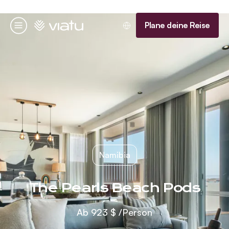
Startseite
Plane deine Reise
Menü
Namibia
The Pearls Beach Pods
Ab
923 $
/Person