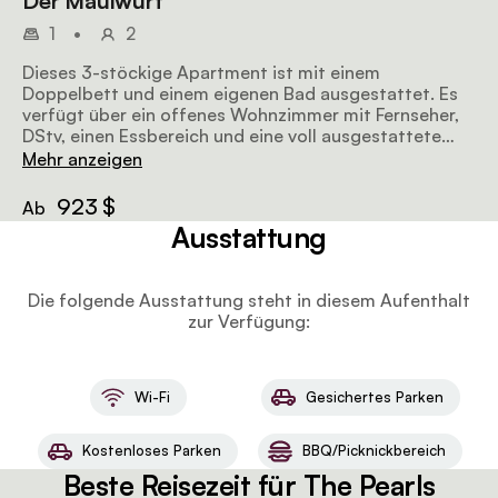
Der Maulwurf
1
•
2
Dieses 3-stöckige Apartment ist mit einem
Doppelbett und einem eigenen Bad ausgestattet. Es
verfügt über ein offenes Wohnzimmer mit Fernseher,
DStv, einen Essbereich und eine voll ausgestattete
Küche. Unterhaltungsbereich; Whirlpool (kalt und
Mehr anzeigen
warm); beweglicher Gasgrill und Sonnenliegen.
923 $
Ab
Ausstattung
Die folgende Ausstattung steht in diesem Aufenthalt
zur Verfügung:
Wi-Fi
Gesichertes Parken
Kostenloses Parken
BBQ/Picknickbereich
Beste Reisezeit für The Pearls