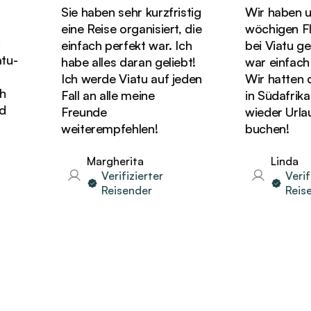
Sie haben sehr kurzfristig
Wir haben uns
eine Reise organisiert, die
wöchigen Fli
einfach perfekt war. Ich
bei Viatu geb
u-
habe alles daran geliebt!
war einfach 
Ich werde Viatu auf jeden
Wir hatten die
Fall an alle meine
in Südafrika 
Freunde
wieder Urlaub
weiterempfehlen!
buchen!
Margherita
Linda
Verifizierter
Verifiz
Reisender
Reisen