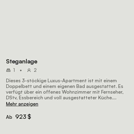
Steganlage
1
•
2
Dieses 3-stöckige Luxus-Apartment ist mit einem
Doppelbett und einem eigenen Bad ausgestattet. Es
verfügt über ein offenes Wohnzimmer mit Fernseher,
DStv, Essbereich und voll ausgestatteter Küche.
Unterhaltungsbereich; Whirlpool (kalt und warm);
Mehr anzeigen
beweglicher Gasgrill/Braai und Sonnenliegen.
923 $
Ab