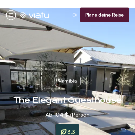
Startseite
Plane deine Reise
Menü
Namibia
The Elegant Guesthouse
Ab
104 $
/Person
3.3