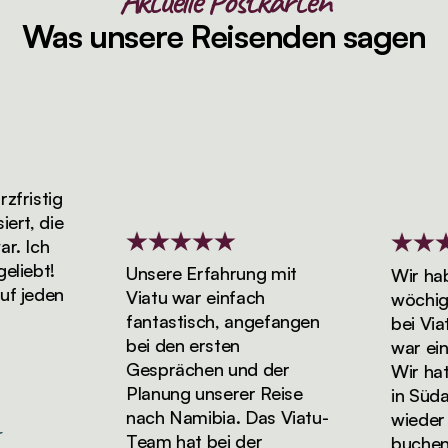
Aktuelle Postkarten
Was unsere Reisenden sagen
ristig
t, die
 Ich
iebt!
Unsere Erfahrung mit
Wir haben
 jeden
Viatu war einfach
wöchigen
fantastisch, angefangen
bei Viatu
bei den ersten
war einf
Gesprächen und der
Wir hatten
Planung unserer Reise
in Südafr
nach Namibia. Das Viatu-
wieder Ur
Team hat bei der
buchen!