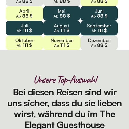
88 $
88 $
88 $
Ab
Ab
Ab
April
Mai
Juni
88 $
88 $
88 $
Ab
Ab
Ab
Juli
August
September
111 $
111 $
111 $
Ab
Ab
Ab
Oktober
November
Dezember
111 $
111 $
88 $
Ab
Ab
Ab
Unsere Top-Auswahl
Bei diesen Reisen sind wir
uns sicher, dass du sie lieben
wirst, während du im The
Elegant Guesthouse