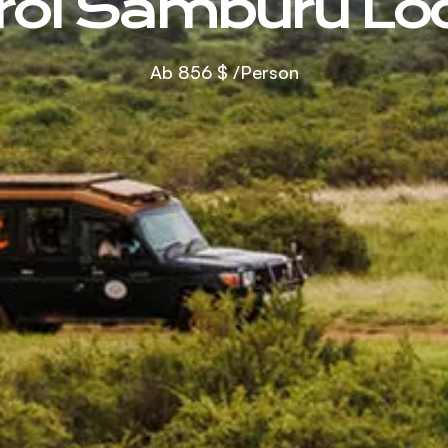
roi Samburu Lo
Ab
856 $
/Person