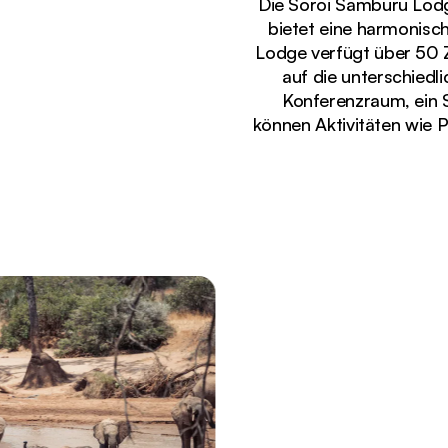
Die Soroi Samburu Lodg
bietet eine harmonis
Lodge verfügt über 50 
auf die unterschied
Konferenzraum, ein S
können Aktivitäten wie 
Gerade angezeigt
Panoramaausblick auf die Samburu-Savannenlands