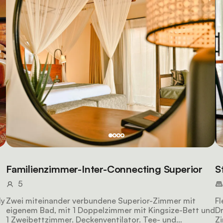
Familienzimmer-Inter-Connecting Superior
S
5
ly
Zwei miteinander verbundene Superior-Zimmer mit
Fl
eigenem Bad, mit 1 Doppelzimmer mit Kingsize-Bett und
Dr
1 Zweibettzimmer. Deckenventilator. Tee- und
Zi