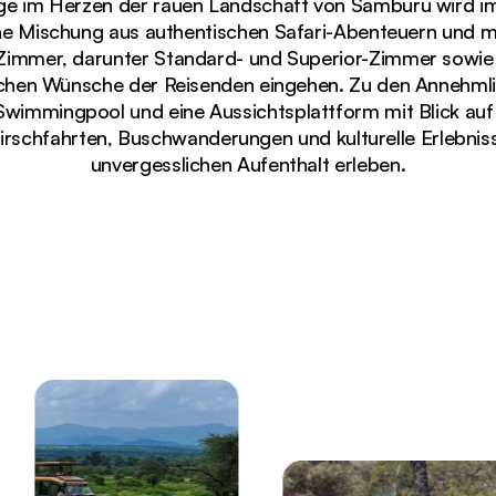
e im Herzen der rauen Landschaft von Samburu wird im
che Mischung aus authentischen Safari-Abenteuern und 
Zimmer, darunter Standard- und Superior-Zimmer sowie F
lichen Wünsche der Reisenden eingehen. Zu den Annehmli
wimmingpool und eine Aussichtsplattform mit Blick auf
Pirschfahrten, Buschwanderungen und kulturelle Erlebnis
unvergesslichen Aufenthalt erleben.
chaft mit Akazienbäumen und Bergen in der Ferne bei 