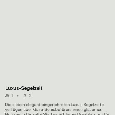
Luxus-Segelzelt
1
•
2
Die sieben elegant eingerichteten Luxus-Segelzelte
verfügen über Gaze-Schiebetüren, einen gläsernen
Holzkamin für kalte Winternächte und Ventilatoren für