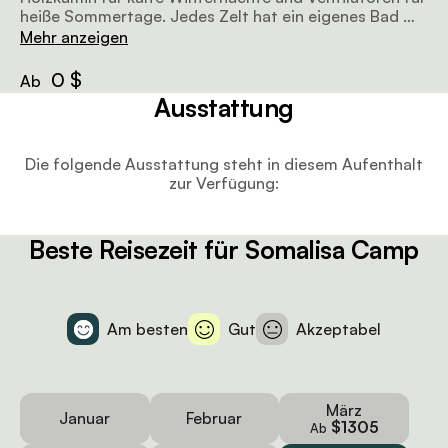
heiße Sommertage. Jedes Zelt hat ein eigenes Bad mit
Spültoilette, Innen- und Außendusche sowie eine
Mehr anzeigen
Badewanne im Stil eines Kupferpantoffels.
0 $
Ab
Ausstattung
Die folgende Ausstattung steht in diesem Aufenthalt
zur Verfügung:
Beste Reisezeit für Somalisa Camp
Am besten
Gut
Akzeptabel
März
Januar
Februar
$1305
Ab