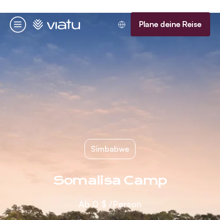
Startseite
Plane deine Reise
Menü
Simbabwe
Somalisa Camp
Ab
0 $
/Person