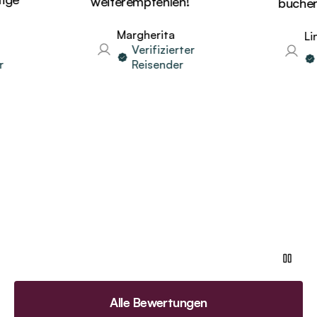
weiterempfehlen!
buchen!
Margherita
Lind
Verifizierter
V
Reisender
R
Alle Bewertungen