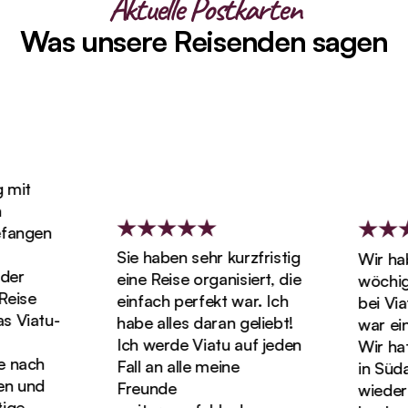
Aktuelle Postkarten
Was unsere Reisenden sagen
mit
angen
Sie haben sehr kurzfristig
Wir habe
er
eine Reise organisiert, die
wöchigen
ise
einfach perfekt war. Ich
bei Viat
Viatu-
habe alles daran geliebt!
war einf
Ich werde Viatu auf jeden
Wir hatte
nach
Fall an alle meine
in Südaf
 und
Freunde
wieder U
ge