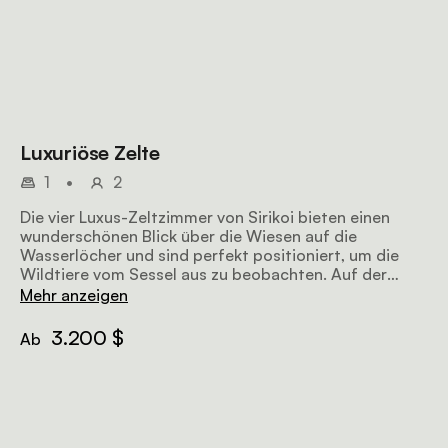
Luxuriöse Zelte
1
•
2
Die vier Luxus-Zeltzimmer von Sirikoi bieten einen
wunderschönen Blick über die Wiesen auf die
Wasserlöcher und sind perfekt positioniert, um die
Wildtiere vom Sessel aus zu beobachten. Auf der
Außenterrasse gibt es einen Loungesessel, auf dem du
Mehr anzeigen
deinen Morgentee oder einen Sundowner genießen
kannst, während im Inneren des sorgfältig gestalteten
3.200 $
Ab
Zelts ein weiterer Sitzbereich zum Entspannen einlädt.
Der Raum ist mit einem großen Doppelbett oder zwei
Einzelbetten und einem Kleiderschrank hinter den
Betten ausgestattet. Ein Kamin im Zelt wird jeden
Abend angezündet, um dein Zimmer zu wärmen. Das
eigene Badezimmer verfügt über eine Dusche, eine