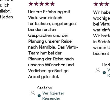
Ich
bt!
Unsere Erfahrung mit
Wir haben 
eden
Viatu war einfach
wöchigen F
fantastisch, angefangen
bei Viatu g
bei den ersten
war einfac
Gesprächen und der
Wir hatten d
Planung unserer Reise
in Südafri
nach Namibia. Das Viatu-
wieder Urla
Team hat bei der
buchen!
Planung der Reise nach
unseren Wünschen und
Linda
Veri
Vorlieben großartige
Reis
Arbeit geleistet.
Stefano
Verifizierter
Reisender