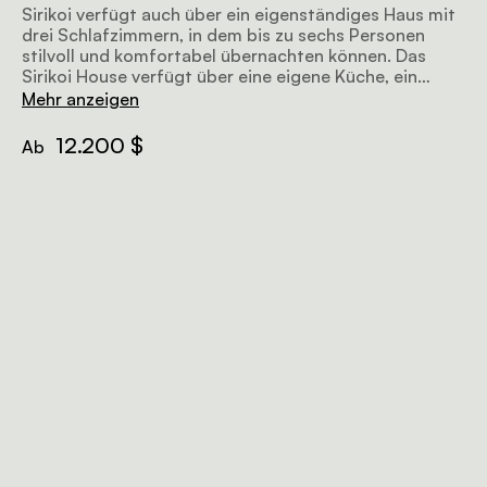
Sirikoi verfügt auch über ein eigenständiges Haus mit
drei Schlafzimmern, in dem bis zu sechs Personen
stilvoll und komfortabel übernachten können. Das
Sirikoi House verfügt über eine eigene Küche, ein
Esszimmer und Wohnräume. Die Gäste haben auch
Mehr anzeigen
ihren eigenen Fahrer und Reiseleiter
12.200 $
Ab