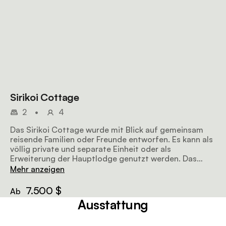
Sirikoi Cottage
2
•
4
Das Sirikoi Cottage wurde mit Blick auf gemeinsam
reisende Familien oder Freunde entworfen. Es kann als
völlig private und separate Einheit oder als
Erweiterung der Hauptlodge genutzt werden. Das
Cottage hat zwei Schlafzimmer, die jeweils mit einem
Mehr anzeigen
eigenen Bad mit Dusche, freistehender Badewanne,
WC und Doppelwaschbecken ausgestattet sind. Das
7.500 $
Ab
große Bett in den Schlafzimmern wird von einer
Ausstattung
Sitzecke und einem Kamin flankiert. Ein gemeinsamer
zentraler Bereich mit einer kleinen Küche verbindet die
Schlafzimmer und führt auf eine geräumige Terrasse,