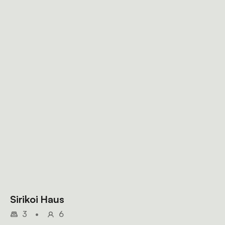
freistehende Badewanne (mit Aussicht!), ein WC und
ein Doppelwaschbecken.
Sirikoi Haus
3
•
6