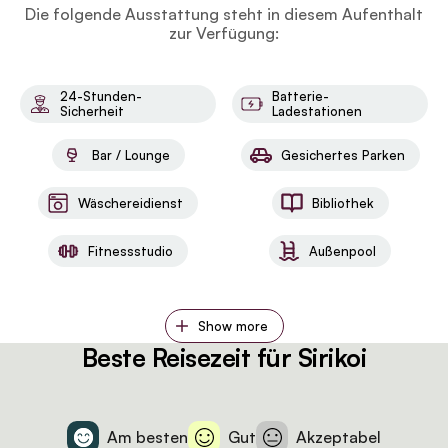
Die folgende Ausstattung steht in diesem Aufenthalt
von der aus du die Aussicht auf das Wasserloch und
zur Verfügung:
die Umgebung genießen kannst.
24-Stunden-
Batterie-
Sicherheit
Ladestationen
Bar / Lounge
Gesichertes Parken
Wäschereidienst
Bibliothek
Fitnessstudio
Außenpool
Show more
Beste Reisezeit für Sirikoi
Am besten
Gut
Akzeptabel