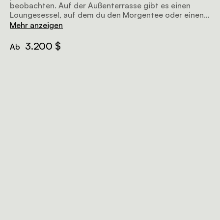
beobachten. Auf der Außenterrasse gibt es einen
Loungesessel, auf dem du den Morgentee oder einen
Sundowner genießen kannst, während im Inneren des
Mehr anzeigen
sorgfältig gestalteten Zelts ein weiterer Sitzbereich
zum Entspannen einlädt. Eines der Zelte hat einen
3.200 $
Ab
Anbau, in dem ein zusätzliches Bett für gemeinsam
reisende Familien untergebracht werden kann.