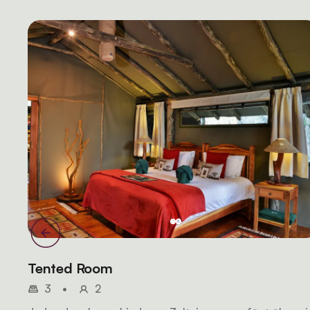
Tented Room
3
•
2