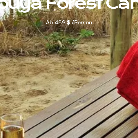
buya Forest C
Ab
489 $
/Person