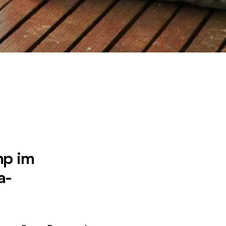
mp im
a-