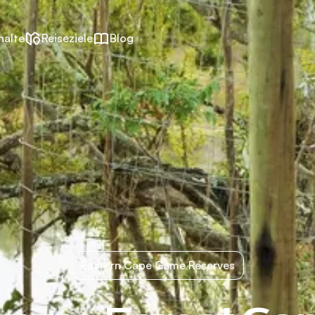
halte
Reiseziele
Blog
Eastern Cape Game Reserves