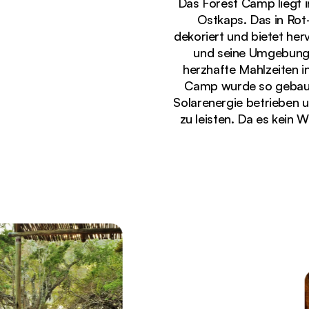
Das Forest Camp liegt 
Ostkaps. Das in Rot
dekoriert und bietet he
und seine Umgebung.
herzhafte Mahlzeiten 
Camp wurde so gebaut,
Solarenergie betrieben 
zu leisten. Da es kein 
Gerade angezeigt
Gemütliche Terrasse im Sibuya Forest Camp mit Bl