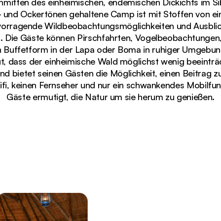
inmitten des einheimischen, endemischen Dickichts im 
- und Ockertönen gehaltene Camp ist mit Stoffen von 
rvorragende Wildbeobachtungsmöglichkeiten und Ausblic
 Die Gäste können Pirschfahrten, Vogelbeobachtungen,
in Buffetform in der Lapa oder Boma in ruhiger Umgebun
 dass der einheimische Wald möglichst wenig beeinträch
und bietet seinen Gästen die Möglichkeit, einen Beitrag
Wifi, keinen Fernseher und nur ein schwankendes Mobilfun
Gäste ermutigt, die Natur um sie herum zu genießen.
ick auf den Kariega River, mit Holzmöbeln und roten 