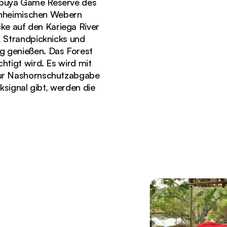
Sibuya Game Reserve des
einheimischen Webern
ke auf den Kariega River
 Strandpicknicks und
g genießen. Das Forest
tigt wird. Es wird mit
 zur Nashornschutzabgabe
ksignal gibt, werden die
Überwurfdecken