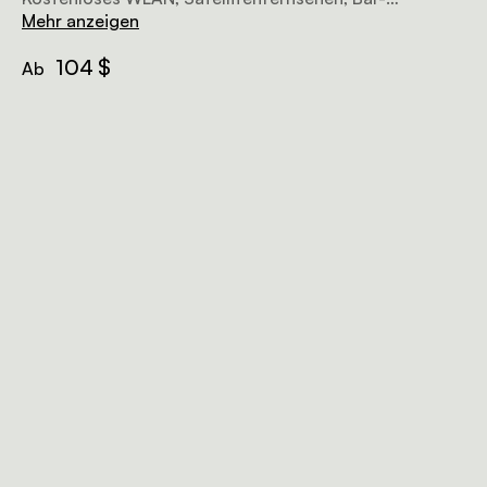
Kühlschrank, Tee-/Kaffeezubehör usw. Das Frühstück
Mehr anzeigen
ist inklusive.
104 $
Ab