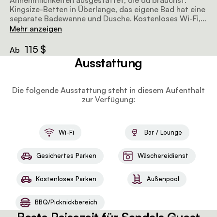
Annehmlichkeiten ausgestattet, die du brauchst.
Kingsize-Betten in Überlänge, das eigene Bad hat eine
separate Badewanne und Dusche. Kostenloses Wi-Fi,
Küchenzeile, Satellitenfernsehen, Kühlschrank und
Mehr anzeigen
Tee-/Kaffeezubehör. Das Frühstück ist inklusive.
115 $
Ab
Ausstattung
Die folgende Ausstattung steht in diesem Aufenthalt
zur Verfügung:
Wi-Fi
Bar / Lounge
Gesichertes Parken
Wäschereidienst
Kostenloses Parken
Außenpool
BBQ/Picknickbereich