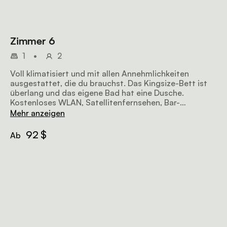
Zimmer 6
1
•
2
Voll klimatisiert und mit allen Annehmlichkeiten
ausgestattet, die du brauchst. Das Kingsize-Bett ist
überlang und das eigene Bad hat eine Dusche.
Kostenloses WLAN, Satellitenfernsehen, Bar-
Kühlschrank, Tee-/Kaffeezubereitung und Frühstück
Mehr anzeigen
sind im Preis enthalten.
92 $
Ab