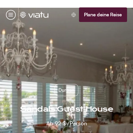
Startseite
Plane deine Reise
Menü
Durban
Sandals Guest House
Ab
92 $
/Person