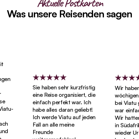
Aktuelle Postkarten
Was unsere Reisenden sagen
n
Sie haben sehr kurzfristig
Wir haben un
eine Reise organisiert, die
wöchigen Fl
einfach perfekt war. Ich
bei Viatu ge
u-
habe alles daran geliebt!
war einfach 
Ich werde Viatu auf jeden
Wir hatten di
h
Fall an alle meine
in Südafrika
d
Freunde
wieder Urlau