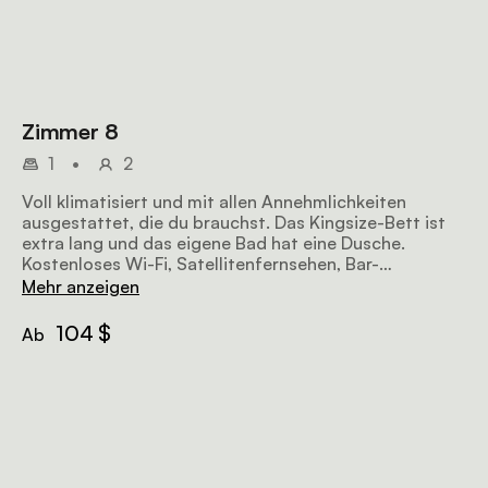
Zimmer 8
1
•
2
Voll klimatisiert und mit allen Annehmlichkeiten
ausgestattet, die du brauchst. Das Kingsize-Bett ist
extra lang und das eigene Bad hat eine Dusche.
Kostenloses Wi-Fi, Satellitenfernsehen, Bar-
Kühlschrank, Tee- und
Mehr anzeigen
Kaffeezubereitungsmöglichkeiten, etc. Das Frühstück
ist inklusive.
104 $
Ab