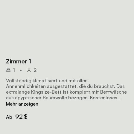
Zimmer 1
1
•
2
Vollständig klimatisiert und mit allen
Annehmlichkeiten ausgestattet, die du brauchst. Das
extralange Kingsize-Bett ist komplett mit Bettwäsche
aus ägyptischer Baumwolle bezogen. Kostenloses
WLAN, Satellitenfernsehen, Kühlschrank,
Mehr anzeigen
Tee-/Kaffeekocher und ein eigenes Badezimmer mit
Badewanne/Dusche. Das Frühstück ist inklusive.
92 $
Ab