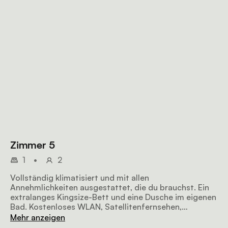
Zimmer 5
1
•
2
Vollständig klimatisiert und mit allen
Annehmlichkeiten ausgestattet, die du brauchst. Ein
extralanges Kingsize-Bett und eine Dusche im eigenen
Bad. Kostenloses WLAN, Satellitenfernsehen,
Kühlschrank, Tee-/Kaffeezubehör und Frühstück sind
Mehr anzeigen
im Preis enthalten.