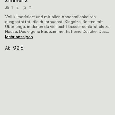
Zimmer 2
1
•
2
Voll klimatisiert und mit allen Annehmlichkeiten
ausgestattet, die du brauchst. Kingsize-Betten mit
Überlänge, in denen du vielleicht besser schläfst als zu
Hause. Das eigene Badezimmer hat eine Dusche. Das
Frühstück ist inklusive.
Mehr anzeigen
92 $
Ab