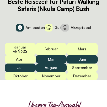
Beste Reisezeit für Pafuri Walking
Safaris (Nkula Camp) Bush
Am besten
Gut
Akzeptabel
Januar
Februar
März
$322
Ab
April
Mai
Juni
Juli
August
September
Oktober
November
Dezember
Unsere Top-Auswahl