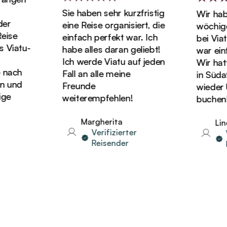
Sie haben sehr kurzfristig
Wir haben
r
eine Reise organisiert, die
wöchigen
se
einfach perfekt war. Ich
bei Viatu
Viatu-
habe alles daran geliebt!
war einfa
Ich werde Viatu auf jeden
Wir hatten
nach
Fall an alle meine
in Südafr
und
Freunde
wieder Ur
e
weiterempfehlen!
buchen!
Margherita
Linda
Verifizierter
Ve
Reisender
Re