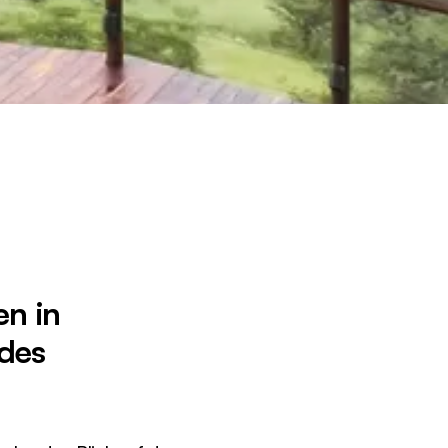
en in
 des