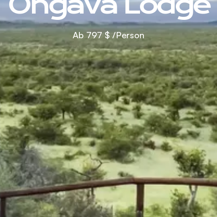
Ongava Lodge
Ab
797 $
/Person