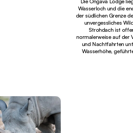
Die Ongava Lodge lie
Wasserloch und die en
der südlichen Grenze de
unvergessliches Wild
Strohdach ist offe
normalerweise auf der 
und Nachtfahrten unt
Wasserhöhe, geführt
Gerade angezeigt
Hochgelegene Aussichtsplattform in der Ongava L