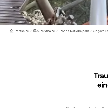
Startseite
Aufenthalte
Etosha Nationalpark
Ongava L
Trau
ein