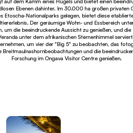
gt auf dem Kamm eines Hügels und bietet einen beeindru
dlosen Ebenen dahinter. Im 30.000 ha großen privaten 
s Etoscha-Nationalparks gelegen, bietet diese etabliert
tiererlebnis. Der geräumige Wohn- und Essbereich unter
n, um die beeindruckende Aussicht zu genießen, und die
Veranda unter dem afrikanischen Sternenhimmel serviert
ernehmen, um vier der "Big 5" zu beobachten, das fotog
e Breitmaulnashornbeobachtungen und die beeindrucke
Forschung im Ongava Visitor Centre genießen.
odge mit Blick auf ein Wasserloch und die weite namib