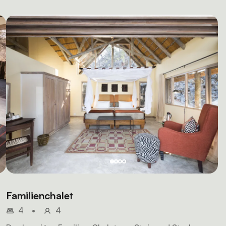
Familienchalet
4
•
4