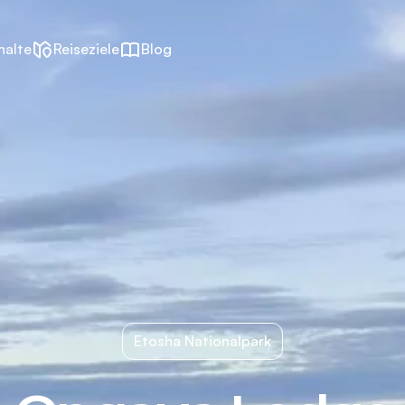
halte
Reiseziele
Blog
Etosha Nationalpark