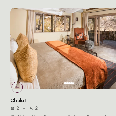
Chalet
2
•
2