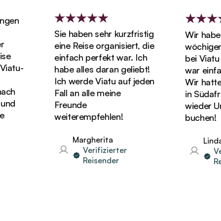
en
Sie haben sehr kurzfristig
Wir haben u
eine Reise organisiert, die
wöchigen Fl
einfach perfekt war. Ich
bei Viatu ge
tu-
habe alles daran geliebt!
war einfach
Ich werde Viatu auf jeden
Wir hatten di
h
Fall an alle meine
in Südafrik
d
Freunde
wieder Urlau
weiterempfehlen!
buchen!
Margherita
Linda
Verifizierter
Verif
Reisender
Reis