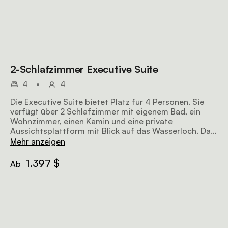
2-Schlafzimmer Executive Suite
4
•
4
Die Executive Suite bietet Platz für 4 Personen. Sie
verfügt über 2 Schlafzimmer mit eigenem Bad, ein
Wohnzimmer, einen Kamin und eine private
Aussichtsplattform mit Blick auf das Wasserloch. Das
strohgedeckte Gebäude ist ein opulenter
Mehr anzeigen
Rückzugsort.
1.397 $
Ab