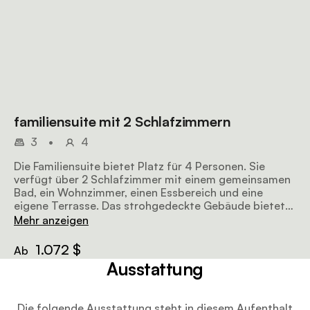
familiensuite mit 2 Schlafzimmern
3
•
4
Die Familiensuite bietet Platz für 4 Personen. Sie
verfügt über 2 Schlafzimmer mit einem gemeinsamen
Bad, ein Wohnzimmer, einen Essbereich und eine
eigene Terrasse. Das strohgedeckte Gebäude bietet
eine familienfreundliche Umgebung.
Mehr anzeigen
1.072 $
Ab
Ausstattung
Die folgende Ausstattung steht in diesem Aufenthalt