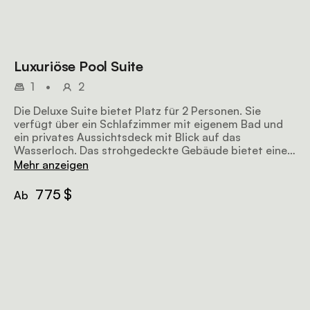
Luxuriöse Pool Suite
1
•
2
Die Deluxe Suite bietet Platz für 2 Personen. Sie
verfügt über ein Schlafzimmer mit eigenem Bad und
ein privates Aussichtsdeck mit Blick auf das
Wasserloch. Das strohgedeckte Gebäude bietet einen
abgelegenen Rückzugsort mit allen Einrichtungen der
Mehr anzeigen
Hauptlodge
775 $
Ab