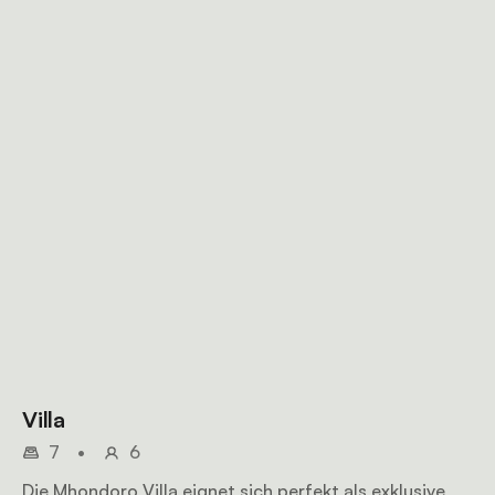
Villa
7
•
6
Die Mhondoro Villa eignet sich perfekt als exklusive