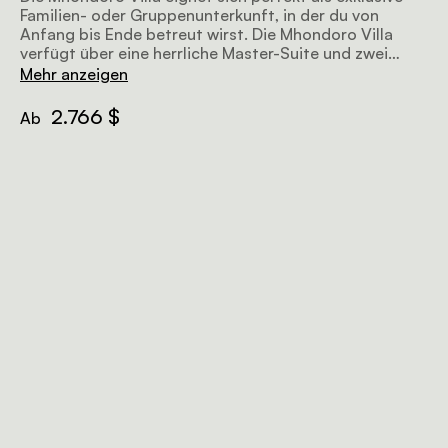
Familien- oder Gruppenunterkunft, in der du von
Anfang bis Ende betreut wirst. Die Mhondoro Villa
verfügt über eine herrliche Master-Suite und zwei
weitere Schlafzimmer, alle mit eigenem Bad.
Mehr anzeigen
2.766 $
Ab