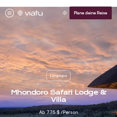
Startseite
Plane deine Reise
Menü
Limpopo
Mhondoro Safari Lodge &
Villa
Ab
775 $
/Person