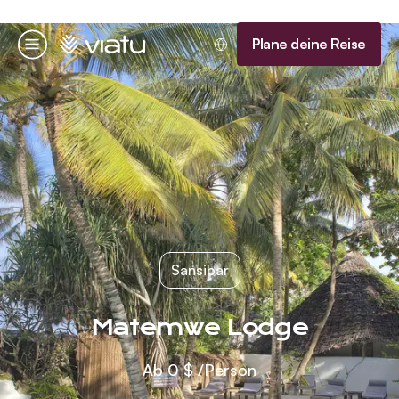
Startseite
Plane deine Reise
Menü
Sansibar
Matemwe Lodge
Ab
0 $
/Person