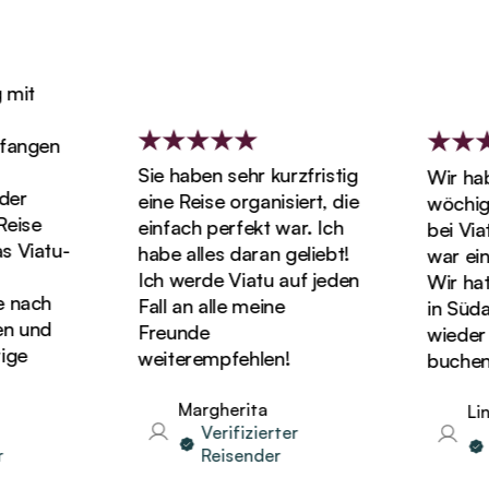
it
angen
Sie haben sehr kurzfristig
Wir habe
r
eine Reise organisiert, die
wöchigen
ise
einfach perfekt war. Ich
bei Viatu
Viatu-
habe alles daran geliebt!
war einf
Ich werde Viatu auf jeden
Wir hatte
nach
Fall an alle meine
in Südaf
 und
Freunde
wieder Ur
e
weiterempfehlen!
buchen!
Margherita
Lind
Verifizierter
Ve
Reisender
R