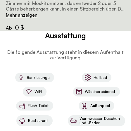
Zimmer mit Moskitonetzen, das entweder 2 oder 3
Gäste beherbergen kann, in einen Sitzbereich über. Die
Suite verfügt über ein eigenes Badezimmer mit einer
Mehr anzeigen
tiefen Badewanne und einer begehbaren Dusche sowie
eine Veranda mit einer Hängematte. Ausgewählte
0 $
Ab
Suiten verfügen auch über ein Tauchbecken.
Ausstattung
Die folgende Ausstattung steht in diesem Aufenthalt
zur Verfügung:
Bar / Lounge
Heilbad
WIFI
Wäschereidienst
Flush Toilet
Außenpool
Warmwasser-Duschen
Restaurant
und -Bäder