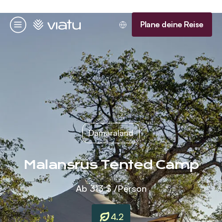
Startseite
Plane deine Reise
Menü
Damaraland
Malansrus Tented Camp
Ab
313 $
/Person
4.2