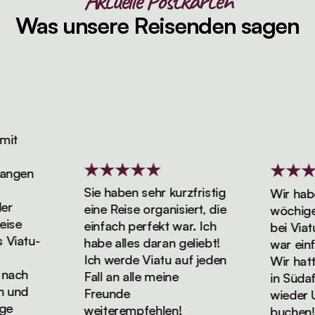
Aktuelle Postkarten
Was unsere Reisenden sagen
t
ngen
Sie haben sehr kurzfristig
Wir haben
eine Reise organisiert, die
wöchigen 
se
einfach perfekt war. Ich
bei Viatu 
iatu-
habe alles daran geliebt!
war einfa
Ich werde Viatu auf jeden
Wir hatten
ach
Fall an alle meine
in Südafr
und
Freunde
wieder Url
e
weiterempfehlen!
buchen!