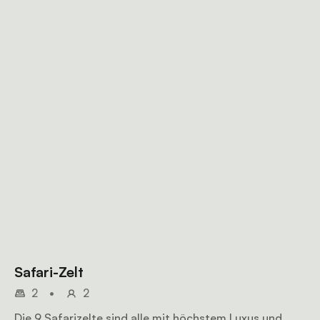
Safari-Zelt
2
•
2
Die 9 Safarizelte sind alle mit höchstem Luxus und