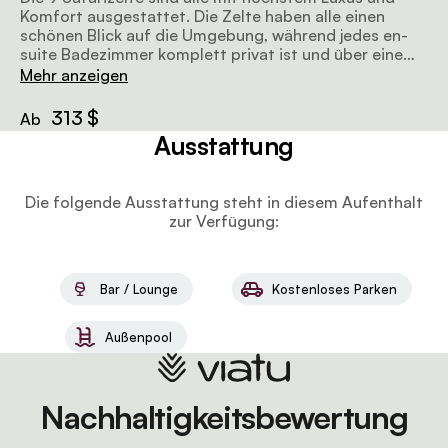
Komfort ausgestattet. Die Zelte haben alle einen
schönen Blick auf die Umgebung, während jedes en-
suite Badezimmer komplett privat ist und über eine
Dusche und Toilette verfügt. Zu den weiteren
Mehr anzeigen
Annehmlichkeiten gehören ein Kleiderschrank und ein
Safe.
313 $
Ab
Ausstattung
Die folgende Ausstattung steht in diesem Aufenthalt
zur Verfügung:
Bar / Lounge
Kostenloses Parken
Außenpool
Nachhaltigkeitsbewertung