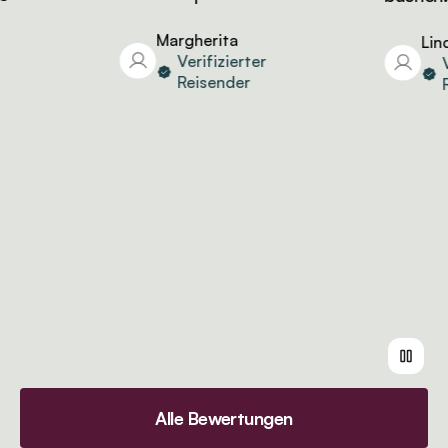
Margherita
Linda
Verifizierter
Ver
Reisender
Re
Alle Bewertungen