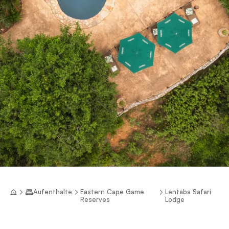
Aufenthalte
Eastern Cape Game
Lentaba Safari
Reserves
Lodge