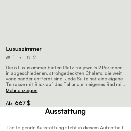
Luxuszimmer
1
•
2
Die 5 Luxuszimmer bieten Platz für jeweils 2 Personen
in abgeschiedenen, strohgedeckten Chalets, die weit
voneinander entfernt sind. Jede Suite hat eine eigene
Terrasse mit Blick auf das Tal und ein eigenes Bad mit
freistehender Badewanne, Dusche und
Mehr anzeigen
Doppelwaschbecken.
667 $
Ab
Ausstattung
Die folgende Ausstattung steht in diesem Aufenthalt