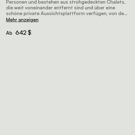
Personen und bestehen aus strohgedeckten Chalets,
die weit voneinander entfernt sind und über eine
schöne private Aussichtsplattform verfügen, von der
aus man das Tal bewundern kann. Die en-suite
Mehr anzeigen
Badezimmer haben jeweils eine Dusche und ein
Doppelwaschbecken.
642 $
Ab