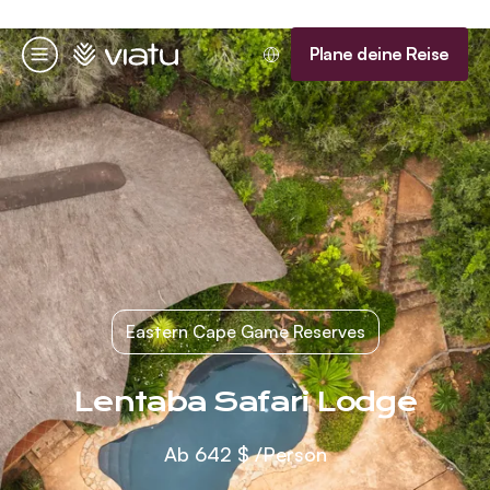
Startseite
Plane deine Reise
Menü
Eastern Cape Game Reserves
Lentaba Safari Lodge
Ab
642 $
/Person