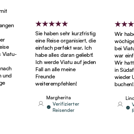
t
ngen
Sie haben sehr kurzfristig
Wir haben 
eine Reise organisiert, die
wöchigen 
se
einfach perfekt war. Ich
bei Viatu 
iatu-
habe alles daran geliebt!
war einfa
Ich werde Viatu auf jeden
Wir hatten 
ach
Fall an alle meine
in Südafri
und
Freunde
wieder Url
weiterempfehlen!
buchen!
Margherita
Linda
Verifizierter
Ver
Reisender
Rei