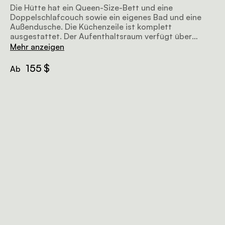
Die Hütte hat ein Queen-Size-Bett und eine
Doppelschlafcouch sowie ein eigenes Bad und eine
Außendusche. Die Küchenzeile ist komplett
ausgestattet. Der Aufenthaltsraum verfügt über
bequeme Sitzgelegenheiten, einen Fernseher und Wi-
Mehr anzeigen
Fi Zugang.
155 $
Ab