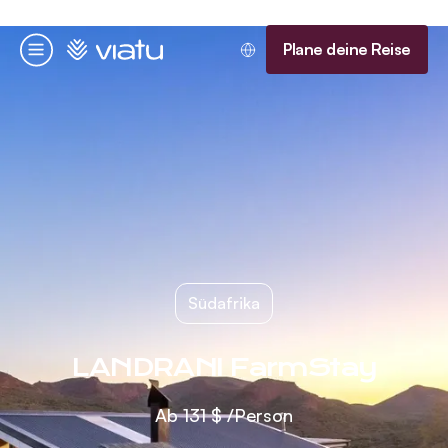
Startseite
Plane deine Reise
Menü
Südafrika
LANDRANI FarmStay
Ab
131 $
/Person