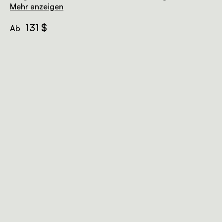
bequeme Sitzgelegenheiten, einen Fernseher und Wi-
Mehr anzeigen
Fi Zugang.
131 $
Ab