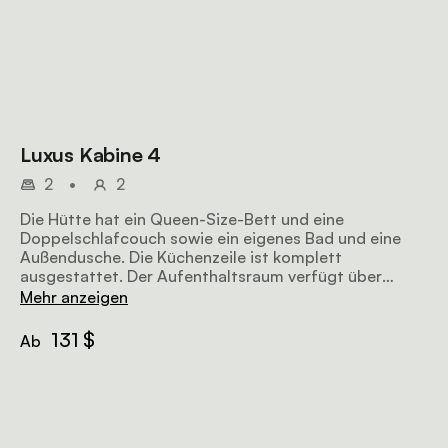
Luxus Kabine 4
2
•
2
Die Hütte hat ein Queen-Size-Bett und eine
Doppelschlafcouch sowie ein eigenes Bad und eine
Außendusche. Die Küchenzeile ist komplett
ausgestattet. Der Aufenthaltsraum verfügt über
bequeme Sitzgelegenheiten, einen Fernseher und Wi-
Mehr anzeigen
Fi Zugang.
131 $
Ab