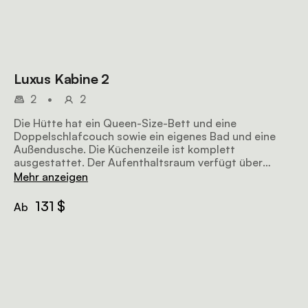
Luxus Kabine 2
2
•
2
Die Hütte hat ein Queen-Size-Bett und eine
Doppelschlafcouch sowie ein eigenes Bad und eine
Außendusche. Die Küchenzeile ist komplett
ausgestattet. Der Aufenthaltsraum verfügt über
bequeme Sitzgelegenheiten, einen Fernseher und Wi-
Mehr anzeigen
Fi Zugang.
131 $
Ab