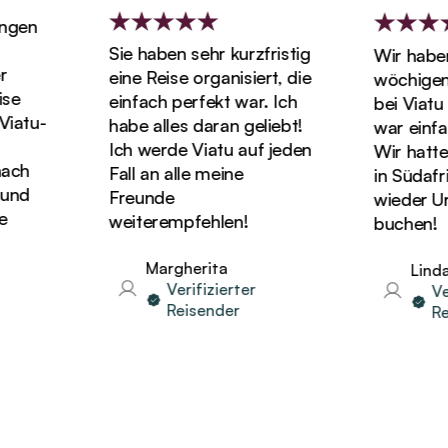
en
Sie haben sehr kurzfristig
Wir haben u
eine Reise organisiert, die
wöchigen Fl
einfach perfekt war. Ich
bei Viatu g
tu-
habe alles daran geliebt!
war einfach
Ich werde Viatu auf jeden
Wir hatten d
h
Fall an alle meine
in Südafrik
d
Freunde
wieder Urlau
weiterempfehlen!
buchen!
Margherita
Linda
Verifizierter
Verif
Reisender
Reis