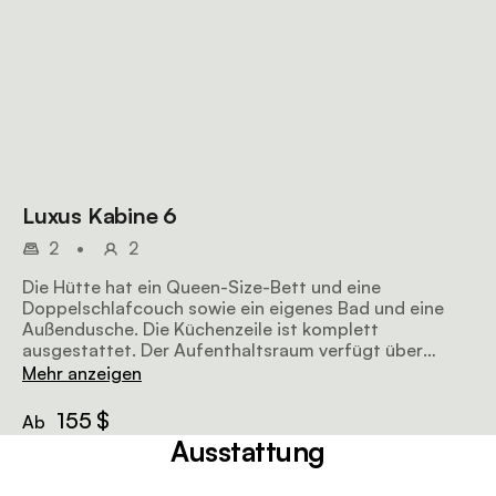
Luxus Kabine 6
2
•
2
Die Hütte hat ein Queen-Size-Bett und eine
Doppelschlafcouch sowie ein eigenes Bad und eine
Außendusche. Die Küchenzeile ist komplett
ausgestattet. Der Aufenthaltsraum verfügt über
bequeme Sitzgelegenheiten, einen Fernseher und Wi-
Mehr anzeigen
Fi Zugang.
155 $
Ab
Ausstattung