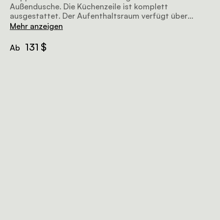
Außendusche. Die Küchenzeile ist komplett
ausgestattet. Der Aufenthaltsraum verfügt über
bequeme Sitzgelegenheiten, einen Fernseher und Wi-
Mehr anzeigen
Fi Zugang.
131 $
Ab