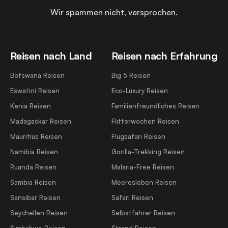
Wir spammen nicht, versprochen.
Reisen nach Land
Reisen nach Erfahrung
Botswana Reisen
Big 5 Reisen
Eswatini Reisen
Eco-Luxury Reisen
Kenia Reisen
Familienfreundliches Reisen
Madagaskar Reisen
Flitterwochen Reisen
Mauritius Reisen
Flugsafari Reisen
Namibia Reisen
Gorilla-Trekking Reisen
Ruanda Reisen
Malaria-Free Reisen
Sambia Reisen
Meeresleben Reisen
Sansibar Reisen
Safari Reisen
Seychellen Reisen
Selbstfahrer Reisen
Simbabwe Reisen
Strand Reisen