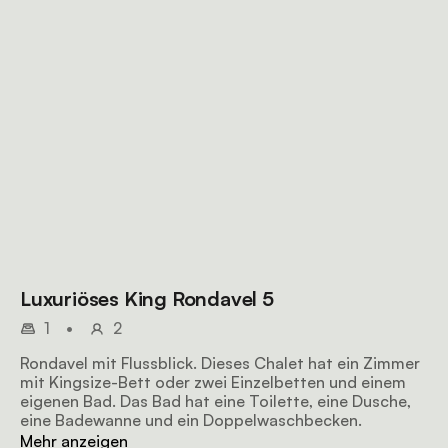
Luxuriöses King Rondavel 5
1
•
2
Rondavel mit Flussblick. Dieses Chalet hat ein Zimmer
mit Kingsize-Bett oder zwei Einzelbetten und einem
eigenen Bad. Das Bad hat eine Toilette, eine Dusche,
eine Badewanne und ein Doppelwaschbecken.
Mehr anzeigen