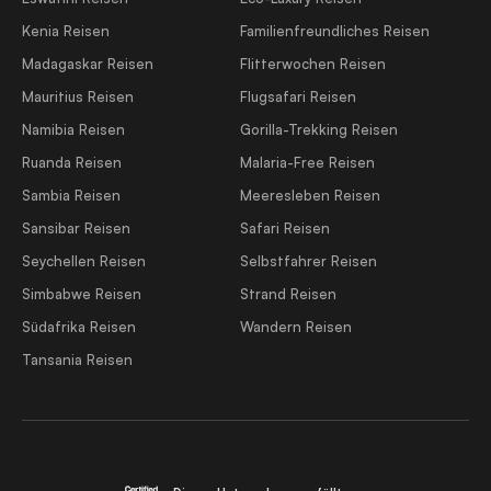
Kenia Reisen
Familienfreundliches Reisen
Madagaskar Reisen
Flitterwochen Reisen
Mauritius Reisen
Flugsafari Reisen
Namibia Reisen
Gorilla-Trekking Reisen
Ruanda Reisen
Malaria-Free Reisen
Sambia Reisen
Meeresleben Reisen
Sansibar Reisen
Safari Reisen
Seychellen Reisen
Selbstfahrer Reisen
Simbabwe Reisen
Strand Reisen
Südafrika Reisen
Wandern Reisen
Tansania Reisen