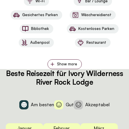
Wi-Fi
Bar / Lounge
Gesichertes Parken
Wäschereidienst
Bibliothek
Kostenloses Parken
Außenpool
Restaurant
Show more
Beste Reisezeit für Ivory Wilderness
River Rock Lodge
Am besten
Gut
Akzeptabel
Januar
Februar
März