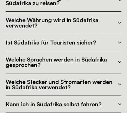
Südafrika zu reisen?
Welche Währung wird in Südafrika
verwendet?
Ist Südafrika für Touristen sicher?
Welche Sprachen werden in Südafrika
gesprochen?
Welche Stecker und Stromarten werden
in Südafrika verwendet?
Kann ich in Südafrika selbst fahren?