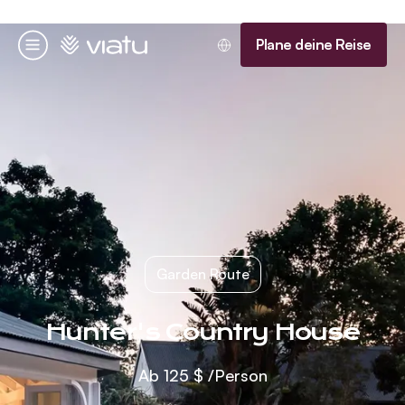
Startseite
Plane deine Reise
Menü
Garden Route
Hunter's Country House
Ab
125 $
/Person