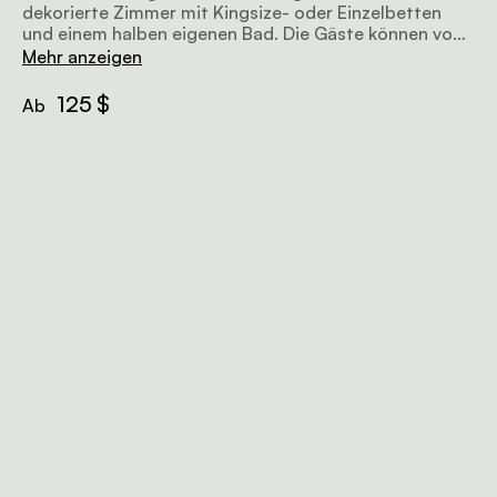
dekorierte Zimmer mit Kingsize- oder Einzelbetten
und einem halben eigenen Bad. Die Gäste können von
einem Sitzbereich auf der Terrasse aus die Sonne
Mehr anzeigen
genießen.
125 $
Ab