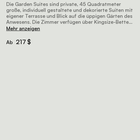
Die Garden Suites sind private, 45 Quadratmeter
große, individuell gestaltete und dekorierte Suiten mit
eigener Terrasse und Blick auf die üppigen Gärten des
Anwesens. Die Zimmer verfügen über Kingsize-Betten
und ein Badezimmer mit einer Kombination aus
Mehr anzeigen
Badewanne und Dusche.
217 $
Ab