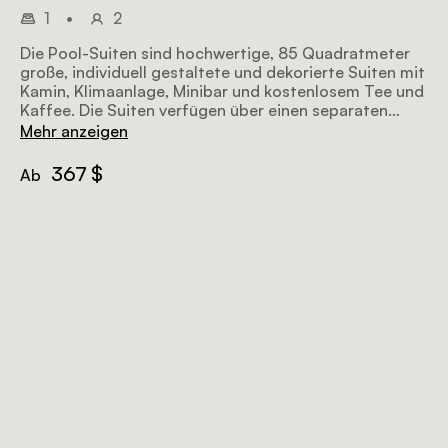
1
•
2
Die Pool-Suiten sind hochwertige, 85 Quadratmeter
große, individuell gestaltete und dekorierte Suiten mit
Kamin, Klimaanlage, Minibar und kostenlosem Tee und
Kaffee. Die Suiten verfügen über einen separaten
Wohn- und Essbereich mit Flügeltüren, die auf die
Mehr anzeigen
Steinterrasse und die Sonnenterrasse des privaten
Pools und Gartens führen.
367 $
Ab