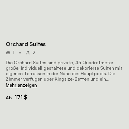
Orchard Suites
1
•
2
Die Orchard Suites sind private, 45 Quadratmeter
große, individuell gestaltete und dekorierte Suiten mit
eigenen Terrassen in der Nähe des Hauptpools. Die
Zimmer verfügen über Kingsize-Betten und ein
Badezimmer mit einer Kombination aus Badewanne
Mehr anzeigen
und Dusche.
171 $
Ab