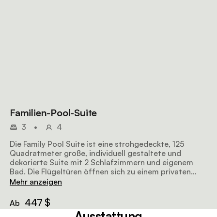
Familien-Pool-Suite
3
•
4
Die Family Pool Suite ist eine strohgedeckte, 125
Quadratmeter große, individuell gestaltete und
dekorierte Suite mit 2 Schlafzimmern und eigenem
Bad. Die Flügeltüren öffnen sich zu einem privaten
Pool und einer Sonnenterrasse mit Blick auf die
Mehr anzeigen
üppigen Gärten des Anwesens.
447 $
Ab
Ausstattung