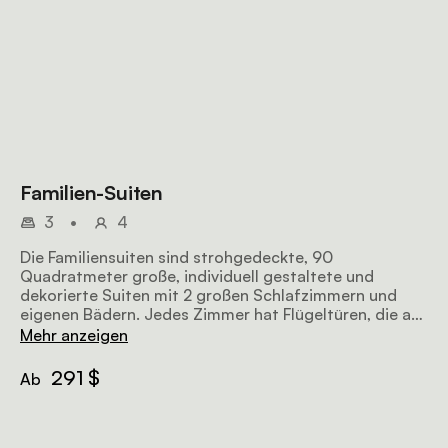
Familien-Suiten
3
•
4
Die Familiensuiten sind strohgedeckte, 90
Quadratmeter große, individuell gestaltete und
dekorierte Suiten mit 2 großen Schlafzimmern und
eigenen Bädern. Jedes Zimmer hat Flügeltüren, die auf
eine Steinterrasse führen, die in die üppigen Gärten
Mehr anzeigen
des Anwesens führt.
291 $
Ab