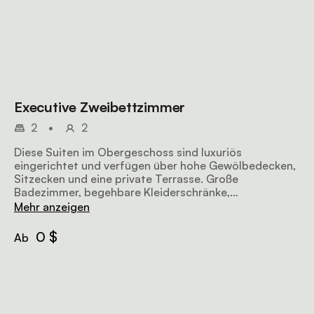
Executive Zweibettzimmer
2
•
2
Diese Suiten im Obergeschoss sind luxuriös
eingerichtet und verfügen über hohe Gewölbedecken,
Sitzecken und eine private Terrasse. Große
Badezimmer, begehbare Kleiderschränke,
Doppelwaschtisch und separate Badewanne und
Mehr anzeigen
Dusche. Butler-Service verfügbar
0 $
Ab