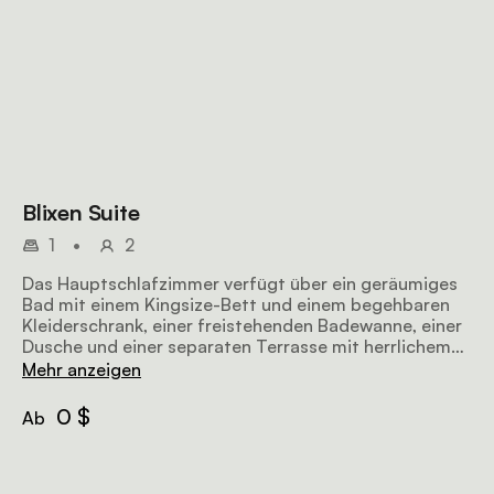
Blixen Suite
1
•
2
Das Hauptschlafzimmer verfügt über ein geräumiges
Bad mit einem Kingsize-Bett und einem begehbaren
Kleiderschrank, einer freistehenden Badewanne, einer
Dusche und einer separaten Terrasse mit herrlichem
Blick auf die Umgebung. Butler-Service verfügbar
Mehr anzeigen
0 $
Ab