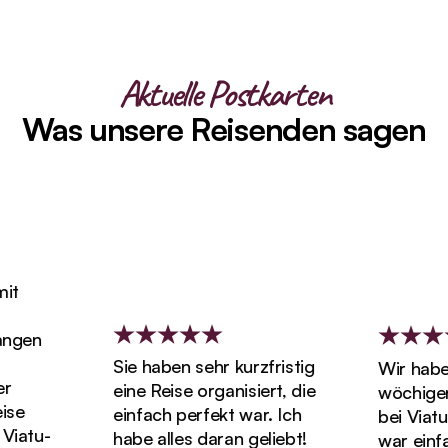
Aktuelle Postkarten
Was unsere Reisenden sagen
gen
Sie haben sehr kurzfristig
Wir haben 
eine Reise organisiert, die
wöchigen F
e
einfach perfekt war. Ich
bei Viatu g
atu-
habe alles daran geliebt!
war einfac