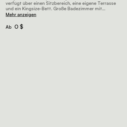
verfügt über einen Sitzbereich, eine eigene Terrasse
und ein Kingsize-Bett. Große Badezimmer mit
begehbarem Kleiderschrank, Doppelwaschtisch,
Mehr anzeigen
separater Badewanne und Dusche. Butler-Service
verfügbar
0 $
Ab