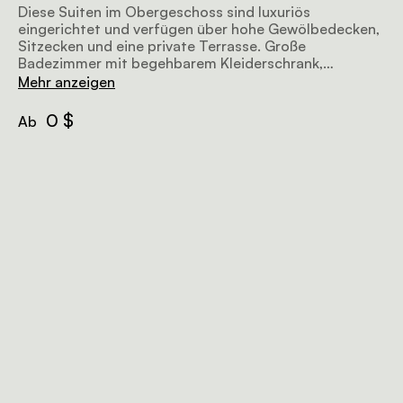
Diese Suiten im Obergeschoss sind luxuriös
eingerichtet und verfügen über hohe Gewölbedecken,
Sitzecken und eine private Terrasse. Große
Badezimmer mit begehbarem Kleiderschrank,
Doppelwaschtisch, separater Badewanne und Dusche.
Mehr anzeigen
Butler-Service verfügbar
0 $
Ab