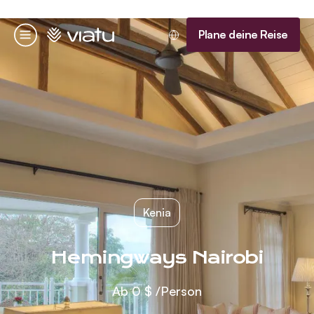
Startseite
Plane deine Reise
Menü
Kenia
Hemingways Nairobi
Ab
0 $
/Person