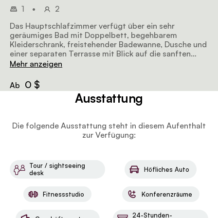
1
•
2
Das Hauptschlafzimmer verfügt über ein sehr
geräumiges Bad mit Doppelbett, begehbarem
Kleiderschrank, freistehender Badewanne, Dusche und
einer separaten Terrasse mit Blick auf die sanften
Rasenflächen und die Ngong-Hügel. Butler-Service
Mehr anzeigen
verfügbar
0 $
Ab
Ausstattung
Die folgende Ausstattung steht in diesem Aufenthalt
zur Verfügung:
Tour / sightseeing
Höfliches Auto
desk
Fitnessstudio
Konferenzräume
24-Stunden-