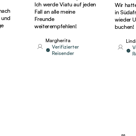
Ich werde Viatu auf jeden
Wir hatten d
ch
Fall an alle meine
in Südafri
nd
Freunde
wieder Urla
weiterempfehlen!
buchen!
Margherita
Linda
Verifizierter
Veri
Reisender
Reis