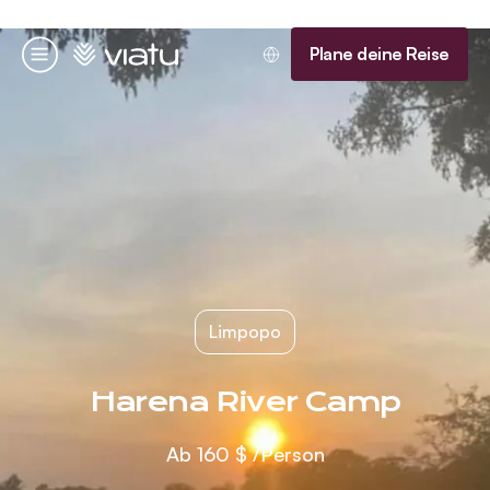
Startseite
Plane deine Reise
Menü
Limpopo
Harena River Camp
Ab
160 $
/Person