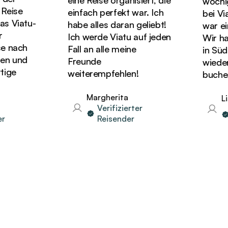
eine Reise organisiert, die
wöchige
eise
einfach perfekt war. Ich
bei Viat
 Viatu-
habe alles daran geliebt!
war ein
Ich werde Viatu auf jeden
Wir hatt
 nach
Fall an alle meine
in Süda
n und
Freunde
wieder U
ge
weiterempfehlen!
buchen!
Margherita
Lin
Verifizierter
V
Reisender
R