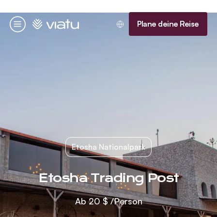
Startseite
Plane deine Reise
Menü
Etosha Nationalpark
Etosha Trading Post
Ab
20 $
/Person