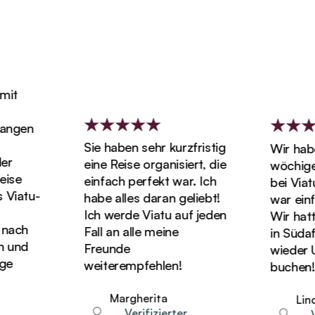
t
ngen
Sie haben sehr kurzfristig
Wir haben
eine Reise organisiert, die
wöchigen 
se
einfach perfekt war. Ich
bei Viatu 
iatu-
habe alles daran geliebt!
war einfa
Ich werde Viatu auf jeden
Wir hatten 
ach
Fall an alle meine
in Südafr
und
Freunde
wieder Url
weiterempfehlen!
buchen!
Margherita
Linda
Verifizierter
Ver