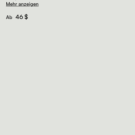
Wasserloch, gepaart mit unglaublichen
Mehr anzeigen
Sonnenuntergängen über der Etoscha-Ebene.
46 $
Ab