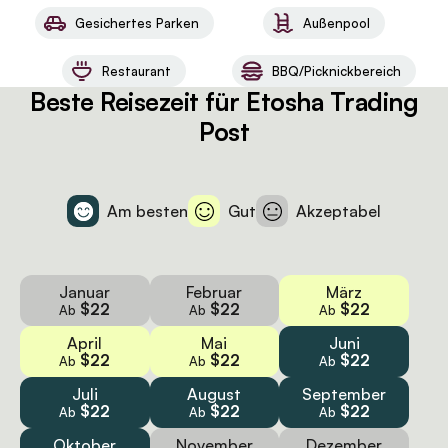
Gesichertes Parken
Außenpool
Restaurant
BBQ/Picknickbereich
Beste Reisezeit für Etosha Trading
Post
Am besten
Gut
Akzeptabel
Januar
Februar
März
$22
$22
$22
Ab
Ab
Ab
April
Mai
Juni
$22
$22
$22
Ab
Ab
Ab
Juli
August
September
$22
$22
$22
Ab
Ab
Ab
Oktober
November
Dezember