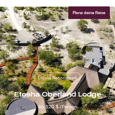
Startseite
Plane deine Reise
Menü
Etosha Nationalpark
Etosha Oberland Lodge
Ab
520 $
/Person