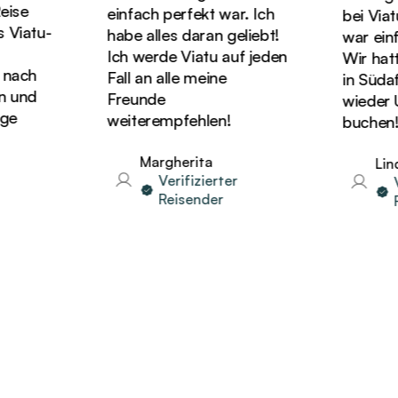
se
einfach perfekt war. Ich
bei Viatu 
iatu-
habe alles daran geliebt!
war einfa
Ich werde Viatu auf jeden
Wir hatten
ach
Fall an alle meine
in Südafr
und
Freunde
wieder Url
e
weiterempfehlen!
buchen!
Margherita
Linda
Verifizierter
Ver
Reisender
Re