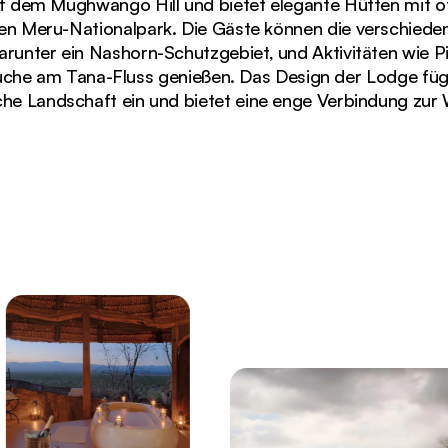
auf dem Mughwango Hill und bietet elegante Hütten mit 
en Meru-Nationalpark. Die Gäste können die verschied
arunter ein Nashorn-Schutzgebiet, und Aktivitäten wie P
he am Tana-Fluss genießen. Das Design der Lodge fügt 
che Landschaft ein und bietet eine enge Verbindung zur 
ottages leuchten in der Abenddämmerung in der Elsas Ko