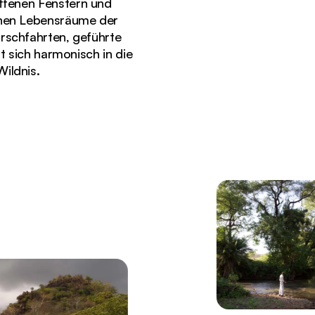
offenen Fenstern und
enen Lebensräume der
irschfahrten, geführte
sich harmonisch in die
Wildnis.
pje Safari Lodge im Meru-Nationalpark.