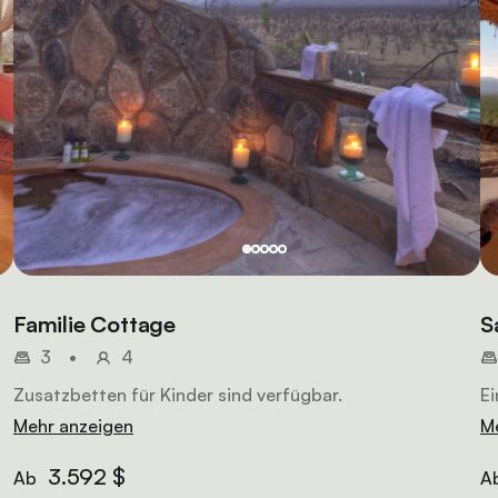
Familie Cottage
S
3
•
4
Zusatzbetten für Kinder sind verfügbar.
Ei
Mehr anzeigen
M
3.592 $
Ab
A