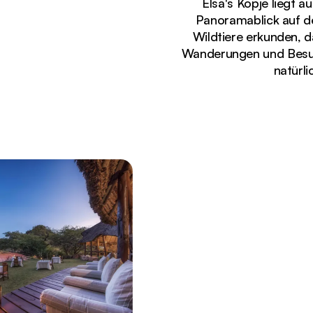
Elsa's Kopje liegt 
Panoramablick auf d
Wildtiere erkunden, d
Wanderungen und Besuc
natürli
Gerade angezeigt
Der beleuchtete Infinity-Pool und die schicken C