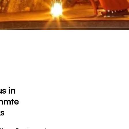
s in
ähmte
ks