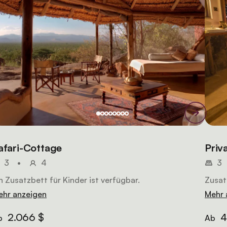
afari-Cottage
Priv
3
•
4
3
n Zusatzbett für Kinder ist verfügbar.
Zusat
ehr anzeigen
Mehr 
2.066 $
4
b
Ab