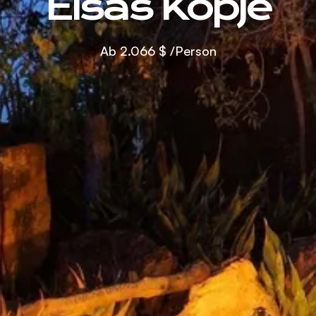
Elsas Kopje
Ab
2.066 $
/Person