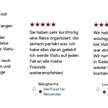
it
angen
Sie haben sehr kurzfristig
Wir haben
r
eine Reise organisiert, die
wöchigen
ise
einfach perfekt war. Ich
bei Viatu
Viatu-
habe alles daran geliebt!
war einf
Ich werde Viatu auf jeden
Wir hatten
nach
Fall an alle meine
in Südafr
und
Freunde
wieder Ur
e
weiterempfehlen!
buchen!
Margherita
Lind
Verifizierter
Ve
Reisender
Re