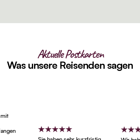
Aktuelle Postkarten
Was unsere Reisenden sagen
it
ngen
Sie haben sehr kurzfristig
Wir haben