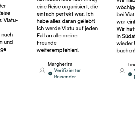
r
eine Reise organisiert, die
wöchigen 
se
einfach perfekt war. Ich
bei Viatu
iatu-
habe alles daran geliebt!
war einfa
Ich werde Viatu auf jeden
Wir hatten
ach
Fall an alle meine
in Südafr
und
Freunde
wieder Ur
e
weiterempfehlen!
buchen!
Margherita
Linda
Verifizierter
Ver
Reisender
Re