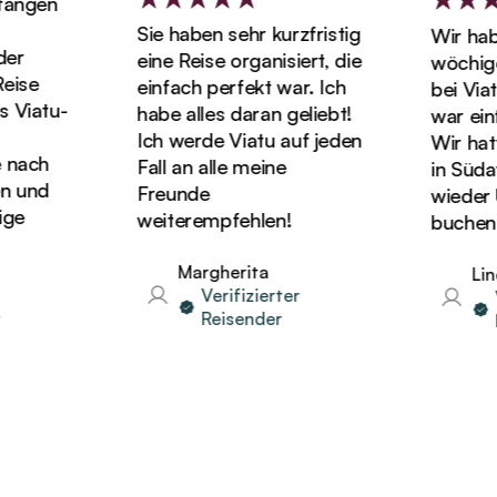
ngen
Sie haben sehr kurzfristig
Wir haben
r
eine Reise organisiert, die
wöchigen 
se
einfach perfekt war. Ich
bei Viatu
iatu-
habe alles daran geliebt!
war einfa
Ich werde Viatu auf jeden
Wir hatten
ach
Fall an alle meine
in Südafr
und
Freunde
wieder Ur
e
weiterempfehlen!
buchen!
Margherita
Linda
Verifizierter
Ver
Reisender
Re