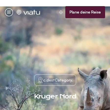
Startseite
Plane deine Reise
Menü
c.destCategory.
Kruger Nord