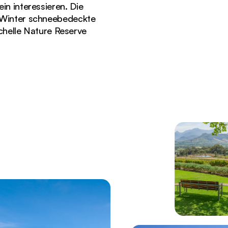
in interessieren. Die
m Winter schneebedeckte
chelle Nature Reserve
ang in den Cape Winelands in Südafrika.