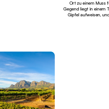
Ort zu einem Muss fü
Gegend liegt in einem 
Gipfel aufweisen, un
Gerade angezeigt
Luxuriöses Weingut mit gepflegten Gärten und Bli