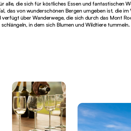
r alle, die sich für köstliches Essen und fantastischen We
Tal, das von wunderschönen Bergen umgeben ist, die i
d verfügt über Wanderwege, die sich durch das Mont Ro
schlängeln, in dem sich Blumen und Wildtiere tummeln.
ck auf die Berge des Franschhoek-Tals bei Sonnenunterg