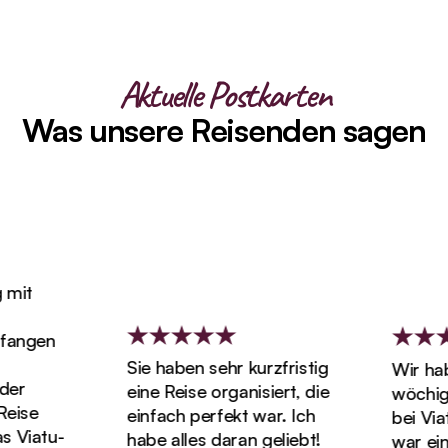
Aktuelle Postkarten
Was unsere Reisenden sagen
it
angen
Sie haben sehr kurzfristig
Wir habe
r
eine Reise organisiert, die
wöchigen
ise
einfach perfekt war. Ich
bei Viatu
Viatu-
habe alles daran geliebt!
war einf