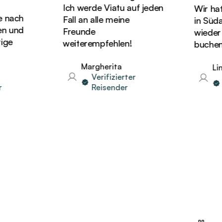
Ich werde Viatu auf jeden
Wir hatte
nach
Fall an alle meine
in Südaf
 und
Freunde
wieder Ur
e
weiterempfehlen!
buchen!
Margherita
Lind
Verifizierter
Ve
Reisender
Re