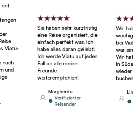
it
angen
Sie haben sehr kurzfristig
Wir haben
r
eine Reise organisiert, die
wöchigen
ise
einfach perfekt war. Ich
bei Viatu
Viatu-
habe alles daran geliebt!
war einf
Ich werde Viatu auf jeden
Wir hatten
nach
Fall an alle meine
in Südafr
und
Freunde
wieder Ur
e
weiterempfehlen!
buchen!
Margherita
Lind
Verifizierter
Ve
Reisender
Re